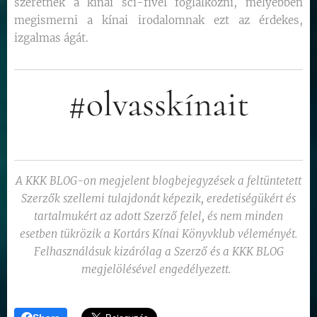
szeretnék a kínai sci-fivel foglalkozni, mélyebben
megismerni a kínai irodalomnak ezt az érdekes,
izgalmas ágát.
#olvasskínait
A KKK BLOG-on megjelent blogbejegyzések a feltüntetett
Szerzők szellemi tulajdonát képezik, eredetiségükért és
tartalmukért az adott Szerző felel, és nem minden
esetben tükrözik a Kortárs Kínai Könyvklub véleményét.
Felhasználásuk kizárólag a Szerző és a KKK BLOG
megjelölésével engedélyezett.