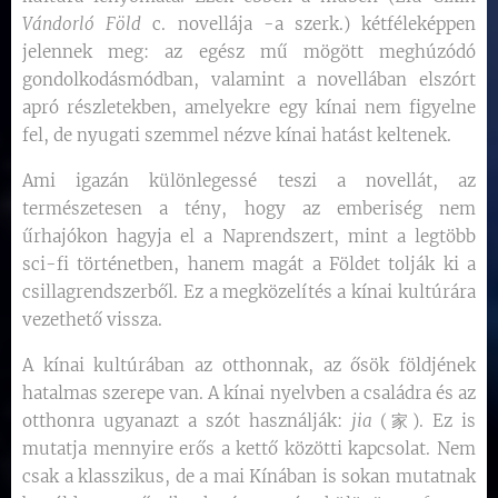
Vándorló Föld
c. novellája -a szerk.) kétféleképpen
jelennek meg: az egész mű mögött meghúzódó
gondolkodásmódban, valamint a novellában elszórt
apró részletekben, amelyekre egy kínai nem figyelne
fel, de nyugati szemmel nézve kínai hatást keltenek.
Ami igazán különlegessé teszi a novellát, az
természetesen a tény, hogy az emberiség nem
űrhajókon hagyja el a Naprendszert, mint a legtöbb
sci-fi történetben, hanem magát a Földet tolják ki a
csillagrendszerből. Ez a megközelítés a kínai kultúrára
vezethető vissza.
A kínai kultúrában az otthonnak, az ősök földjének
hatalmas szerepe van. A kínai nyelvben a családra és az
otthonra ugyanazt a szót használják:
jia
(家). Ez is
mutatja mennyire erős a kettő közötti kapcsolat. Nem
csak a klasszikus, de a mai Kínában is sokan mutatnak