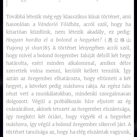
Továbbá létezik még egy klasszikus kínai történet, ami
hasonlóan a
Vándorló Föld
höz, arról szól, hogy ha
kitartóan küzdünk, nem létezik akadály, ez pedig:
hordta el a bolond a hegyeket?
Hogyan
(愚公移山
Yugong yi shan
)85 A történet lényegében arról szól,
hogy mivel a bolond öregember faluját délről két hegy
határolta, ezért minden alkalommal, amikor délre
szerettek volna menni, kerülőt kellett tenniük. Így
aztán az öregember elhatározta, hogy eltünteti a két
hegyet, a köveket pedig máshova rakja. Az egész falu
részt vett a munkálatokban, mindenki szorgalmasan
dolgozott. Végül a próbálkozás híre eljutott az ég
császárához, akinek tetszett az öregember elszántsága,
így megkért két óriást, hogy vigyék el a hegyeket
máshova, így végül a bolond öregember sikerrel járt. A
történet tanulsága az, hogy ha elég elszántak vagyunk,