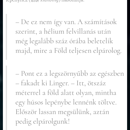
– De ez nem így van. A számítások
szerint, a hélium felvillanás után
még legalább száz órába beletelik
majd, mire a Föld teljesen elpárolog.
– Pont ez a legszörnyűbb az egészben
– fakadt ki Linger. – Itt, ötszáz
méterrel a föld alatt olyan, mintha
egy húsos lepénybe lennénk töltve.
Először lassan megsülünk, aztán
pedig elpárolgunk!