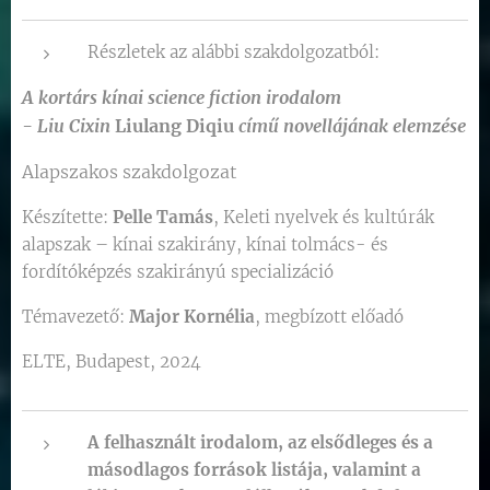
Részletek
az alábbi szakdolgozatból:
A
kortárs
kínai
science
fiction
irodalom
-
Liu
Cixin
Liulang
Diqiu
című
novellájának
elemzése
Alapszakos szakdolgozat
Készítette:
Pelle Tamás
, Keleti nyelvek és kultúrák
alapszak – kínai szakirány, kínai tolmács- és
fordítóképzés szakirányú specializáció
Témavezető:
Major Kornélia
, megbízott előadó
ELTE, Budapest, 2024
A felhasznált irodalom, az elsődleges és a
másodlagos források listája, valamint a