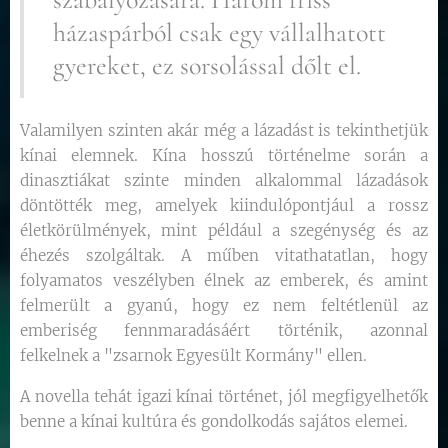
házaspárból csak egy vállalhatott
gyereket, ez sorsolással dőlt el.
Valamilyen szinten akár még a lázadást is tekinthetjük
kínai elemnek. Kína hosszú történelme során a
dinasztiákat szinte minden alkalommal lázadások
döntötték meg, amelyek kiindulópontjául a rossz
életkörülmények, mint például a szegénység és az
éhezés szolgáltak. A műben vitathatatlan, hogy
folyamatos veszélyben élnek az emberek, és amint
felmerült a gyanú, hogy ez nem feltétlenül az
emberiség fennmaradásáért történik, azonnal
felkelnek a "zsarnok Egyesült Kormány" ellen.
A novella tehát igazi kínai történet, jól megfigyelhetők
benne a kínai kultúra és gondolkodás sajátos elemei.