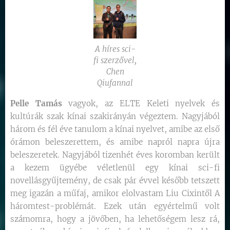
A híres sci-
fi szerzővel,
Chen
Qiufannal
Pelle Tamás
vagyok, az ELTE Keleti nyelvek és
kultúrák szak kínai szakirányán végeztem. Nagyjából
három és fél éve tanulom a kínai nyelvet, amibe az első
órámon beleszerettem, és amibe napról napra újra
beleszeretek. Nagyjából tizenhét éves koromban került
a kezem ügyébe véletlenül egy kínai sci-fi
novellásgyűjtemény, de csak pár évvel később tetszett
meg igazán a műfaj, amikor elolvastam Liu Cixintől A
háromtest-problémát. Ezek után egyértelmű volt
számomra, hogy a jövőben, ha lehetőségem lesz rá,