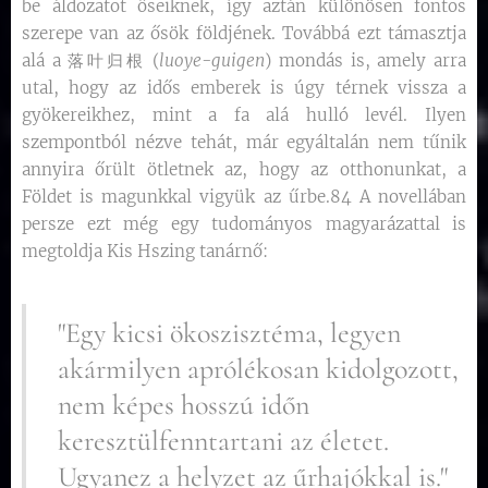
be áldozatot őseiknek, így aztán különösen fontos
szerepe van az ősök földjének. Továbbá ezt támasztja
alá a 落叶归根 (
luoye-guigen
) mondás is, amely arra
utal, hogy az idős emberek is úgy térnek vissza a
gyökereikhez, mint a fa alá hulló levél. Ilyen
szempontból nézve tehát, már egyáltalán nem tűnik
annyira őrült ötletnek az, hogy az otthonunkat, a
Földet is magunkkal vigyük az űrbe.84 A novellában
persze ezt még egy tudományos magyarázattal is
megtoldja Kis Hszing tanárnő:
"Egy kicsi ökoszisztéma, legyen
akármilyen aprólékosan kidolgozott,
nem képes hosszú időn
keresztülfenntartani az életet.
Ugyanez a helyzet az űrhajókkal is."