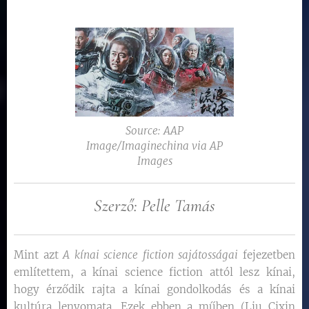
Source: AAP
Image/Imaginechina via AP
Images
Szerző: Pelle Tamás
Mint azt
A kínai science fiction sajátosságai
fejezetben
említettem, a kínai science fiction attól lesz kínai,
hogy érződik rajta a kínai gondolkodás és a kínai
kultúra lenyomata. Ezek ebben a műben (Liu Cixin