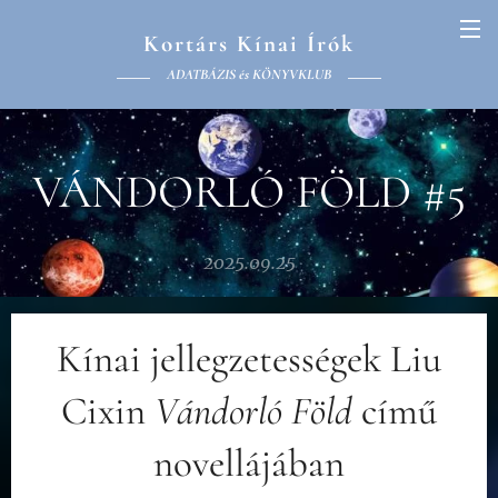
Kortárs Kínai Írók
ADATBÁZIS és KÖNYVKLUB
VÁNDORLÓ FÖLD #5
2025.09.25
Kínai jellegzetességek Liu
Cixin
Vándorló Föld
című
novellájában