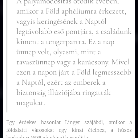
A pályamódosítás ötödik évében,
amikor a Föld aphéliumra érkezett,
vagyis keringésének a Naptól
legtávolabb eső pontjára, a családunk
kiment a tengerpartra. Ez a nap
ünnep volt, olyasmi, mint a
tavaszünnep vagy a karácsony. Mivel
ezen a napon járt a Föld legmesszebb
a Naptól, ezért az emberek a
biztonság illúziójába ringatták
magukat.
Egy érdekes hasonlat Linger szájából, amikor a
földalatti városokat egy kínai ételhez, a húsos
lepényhez (馅饼
xianbing
) hasonlítja: