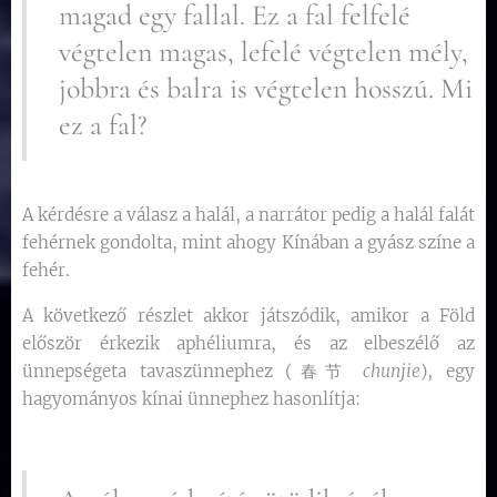
magad egy fallal. Ez a fal felfelé
végtelen magas, lefelé végtelen mély,
jobbra és balra is végtelen hosszú. Mi
ez a fal?
A kérdésre a válasz a halál, a narrátor pedig a halál falát
fehérnek gondolta, mint ahogy Kínában a gyász színe a
fehér.
A következő részlet akkor játszódik, amikor a Föld
először érkezik aphéliumra, és az elbeszélő az
ünnepségeta tavaszünnephez (春节
chunjie
), egy
hagyományos kínai ünnephez hasonlítja: