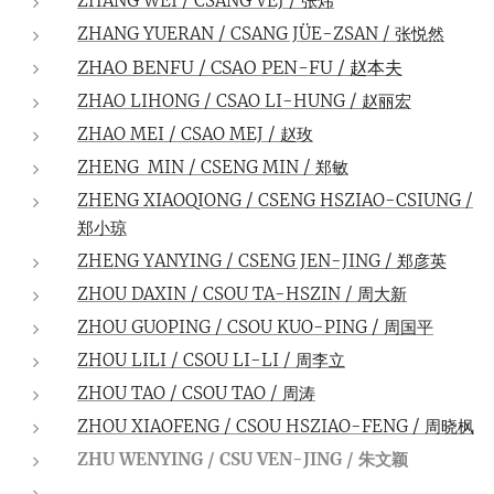
ZHANG WEI / CSANG VEJ / 张炜
ZHANG YUERAN / CSANG JÜE-ZSAN / 张悦然
ZHAO BENFU / CSAO PEN-FU / 赵本夫
ZHAO LIHONG / CSAO LI-HUNG / 赵丽宏
ZHAO MEI / CSAO MEJ / 赵玫
ZHENG MIN / CSENG MIN / 郑敏
ZHENG XIAOQIONG / CSENG HSZIAO-CSIUNG /
郑小琼
ZHENG YANYING / CSENG JEN-JING / 郑彦英
ZHOU DAXIN / CSOU TA-HSZIN / 周大新
ZHOU GUOPING / CSOU KUO-PING / 周国平
ZHOU LILI / CSOU LI-LI / 周李立
ZHOU TAO / CSOU TAO / 周涛
ZHOU XIAOFENG / CSOU HSZIAO-FENG / 周晓枫
ZHU WENYING / CSU VEN-JING / 朱文颖
...