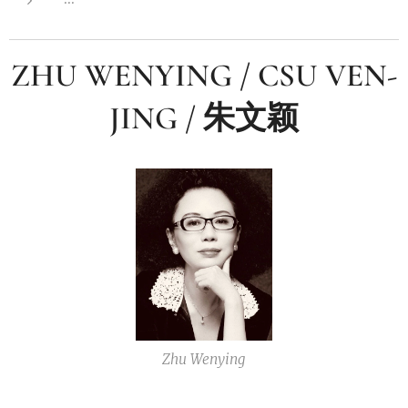
ZHU WENYING / CSU VEN-
JING / 朱文颖
Zhu Wenying