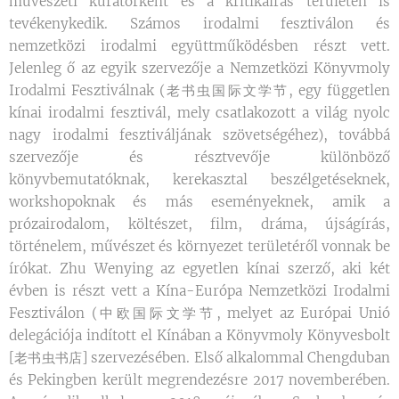
művészeti kurátorként és a kritikaírás területén is
tevékenykedik. Számos irodalmi fesztiválon és
nemzetközi irodalmi együttműködésben részt vett.
Jelenleg ő az egyik szervezője a Nemzetközi Könyvmoly
Irodalmi Fesztiválnak (老书虫国际文学节, egy független
kínai irodalmi fesztivál, mely csatlakozott a világ nyolc
nagy irodalmi fesztiváljának szövetségéhez), továbbá
szervezője és résztvevője különböző
könyvbemutatóknak, kerekasztal beszélgetéseknek,
workshopoknak és más eseményeknek, amik a
prózairodalom, költészet, film, dráma, újságírás,
történelem, művészet és környezet területéről vonnak be
írókat. Zhu Wenying az egyetlen kínai szerző, aki két
évben is részt vett a Kína-Európa Nemzetközi Irodalmi
Fesztiválon (中欧国际文学节, melyet az Európai Unió
delegációja indított el Kínában a Könyvmoly Könyvesbolt
[老书虫书店] szervezésében. Első alkalommal Chengduban
és Pekingben került megrendezésre 2017 novemberében.