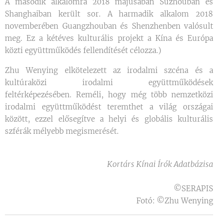
A második alkalomra 2018 májusában Suzhouban és
Shanghaiban került sor. A harmadik alkalom 2018
novemberében Guangzhouban és Shenzhenben valósult
meg. Ez a kétéves kulturális projekt a Kína és Európa
közti együttműködés fellendítését célozza.)
Zhu Wenying elkötelezett az irodalmi szcéna és a
kultúraközi irodalmi együttműködések
feltérképezésében. Reméli, hogy még több nemzetközi
irodalmi együttműködést teremthet a világ országai
között, ezzel elősegítve a helyi és globális kulturális
szférák mélyebb megismerését.
Kortárs Kínai Írók Adatbázisa
©SERAPIS
Fotó: ©Zhu Wenying