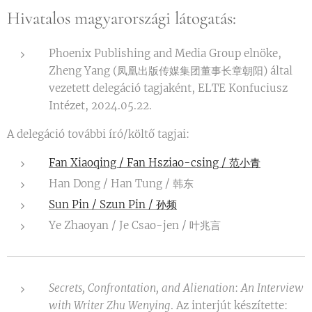
Hivatalos magyarországi látogatás:
Phoenix Publishing and Media Group elnöke,
Zheng Yang (凤凰出版传媒集团董事长章朝阳) által
vezetett delegáció tagjaként, ELTE Konfuciusz
Intézet, 2024.05.22.
A delegáció további író/költő tagjai:
Fan Xiaoqing / Fan Hsziao-csing / 范小青
Han Dong / Han Tung / 韩东
Sun Pin / Szun Pin / 孙频
Ye Zhaoyan / Je Csao-jen / 叶兆言
Secrets, Confrontation, and Alienation
:
An Interview
with Writer Zhu Wenying
. Az interjút készítette: