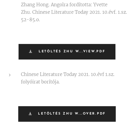
Zhang Hong. Angolra fordította: Yvette
Zhu. Chinese Literature Today 2021. 10.évf. 1.sz.
52-85.o.
LETÖLTÉS ZHU W...VIEW.PDF
Chinese Literature Today 2021. 10.évf 1.sz.
folyóirat borítója.
LETÖLTÉS ZHU W...OVER.PDF