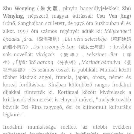
朱文颖
Zhu Wenying
(
, pinyin hangsúlyjelekkel:
Zhū
Wényǐng
, népszerű magyar átírással:
Csu Ven-Jing
)
írónő, Sanghajban született, de 1978 óta Suzhouban él és
Mélytengeri
alkot. 1997 óta számos regényét adták ki:
éjszakai járat
Lili néni delecskéje
《深海夜航》,
《莉莉姨妈
Dai asszony és Lan
的细小南方》,
《戴女士与蓝》； továbbá
Virágzás
Felszínes élet
sok novellát:
《繁华》,
《浮
Éjfélt ütő harang
Marinát bámulva
生》,
《分夜钟》,
《凝
视玛丽娜》; és számos esszét is publikált. Munkái közül
többet kiadtak angol, francia, japán, orosz, német és
koreai fordításban. Kínában különböző rangos irodalmi
díjakkal tüntették ki. Kortársai között kivételesek a
kritikusok elismerését is elnyerő művei, "melyek tovább
bővítik Dél-Kína ragyogó, ősi és kifinomult kulturális
légkörét".
Irodalmi munkássága mellett az utóbbi években