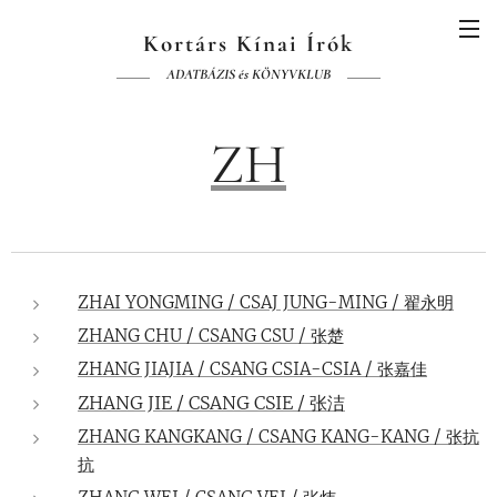
Kortárs Kínai Írók
ADATBÁZIS és KÖNYVKLUB
ZH
ZHAI YONGMING / CSAJ JUNG-MING / 翟永明
ZHANG CHU / CSANG CSU / 张楚
ZHANG JIAJIA / CSANG CSIA-CSIA / 张嘉佳
ZHANG JIE / CSANG CSIE / 张洁
ZHANG KANGKANG / CSANG KANG-KANG / 张抗
抗