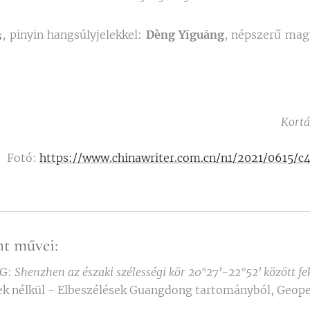
光
, pinyin hangsúlyjelekkel:
Dèng Yīguāng
, népszerű mag
Kortá
Fotó:
https://www.chinawriter.com.cn/n1/2021/0615/
nt művei:
G:
Shenzhen az északi szélességi kör 20°27'-22°52' között fe
zek nélkül - Elbeszélések Guangdong tartományból, Geop