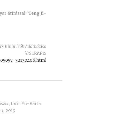
yar átírással:
Teng Ji-
rs Kínai Írók Adatbázisa
©SERAPIS
c405057-32130406.html
kszik
, ford. Yu-Barta
en, 2019