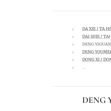
DA XIE / TA H
DAI SIJIE / T
DENG YIGUAN
DENG YOUMEI
DONG XI / DO
...
DENG Y