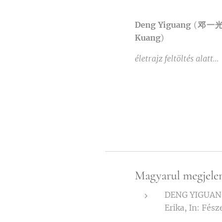
Deng Yiguang
(
邓一
Kuang
)
életrajz feltöltés alatt...
Magyarul megjele
DENG YIGUAN
Erika, In: Fés