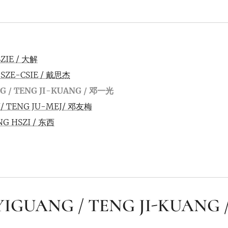
SZIE / 大解
AJ SZE-CSIE / 戴思杰
G / TENG JI-KUANG /
邓一光
/ TENG JU-MEJ/ 邓友梅
NG HSZI / 东西
IGUANG / TENG JI-KUANG 