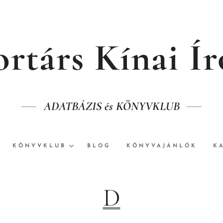
rtárs Kínai Í
ADATBÁZIS és KÖNYVKLUB
KÖNYVKLUB
BLOG
KÖNYVAJÁNLÓK
K
D