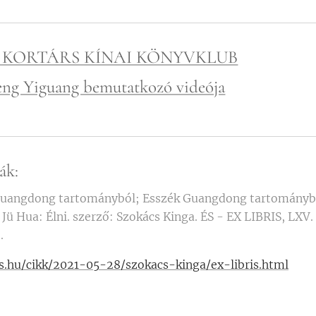
I. KORTÁRS KÍNAI KÖNYVKLUB
ng Yiguang bemutatkozó videója
kák:
Guangdong tartományból; Esszék Guangdong tartományb
Jü Hua: Élni. szerző: Szokács Kinga. ÉS - EX LIBRIS, LXV.
.
s.hu/cikk/2021-05-28/szokacs-kinga/ex-libris.html