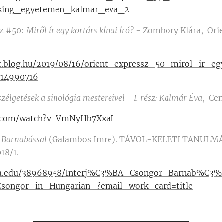
king_egyetemen_kalmar_eva_2
sz #50:
Miről ír egy kortárs kínai író?
- Zombory Klára, Orie
nt.blog.hu/2019/08/16/orient_expressz_50_mirol_ir_e
14990716
szélgetések a sinológia mestereivel - I. rész: Kalmár Éva
, Cen
e.com/watch?v=VmNyHb7XxaI
r Barnabással
(Galambos Imre). TÁVOL-KELETI TANULMÁ
18/1.
ia.edu/38968958/Interj%C3%BA_Csongor_Barnab%C3%A
ongor_in_Hungarian_?email_work_card=title