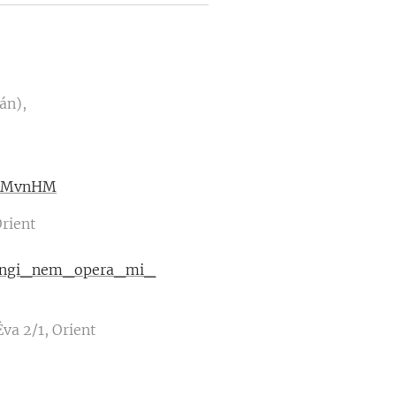
án),
NJMvnHM
Orient
ekingi_nem_opera_mi_
va 2/1, Orient