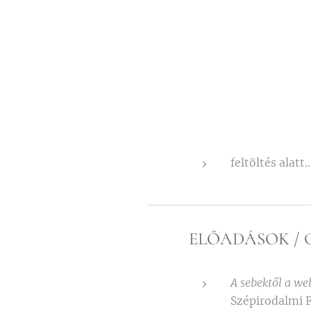
feltöltés alatt.
ELŐADÁSOK / 
A sebektől a we
Szépirodalmi F