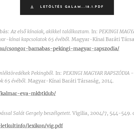
LETÖLTÉS GALAM...18.1.PDF
abás:
Az első kínaiak, akikkel találkoztam.
In:
PEKINGI MAGY
ar-kínai kapcsolatok 65 évéből.
Magyar-Kínai Baráti Társa
hu/csongor-barnabas-pekingi-magyar-rapszodia/
léktöredékek Pekingből.
In:
PEKINGI MAGYAR RAPSZÓDIA - 
ok 65 évéből.
Magyar-Kínai Baráti Társaság, 2014.
/kalmar-eva-mkbtklub/
ssal Salát Gergely beszélgetett.
Vigilia, 2004/7, 544-549. o
letkultinfo/lexikon/vig.pdf