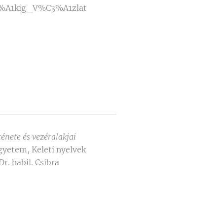
3%A1kig_V%C3%A1zlat
ténete és vezéralakjai
gyetem, Keleti nyelvek
r. habil. Csibra