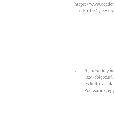
https://www.acad
_a_kort%C3%A1rs
A Jintian folyó
(szakdolgozat)
és kultúrák al
Zsuzsanna, eg