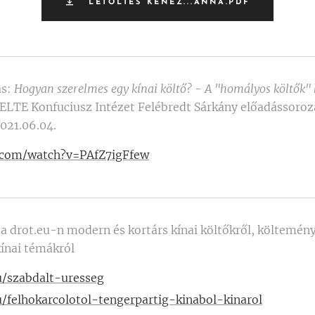
LETÖLTÉS KENÉZ...ANNA.PDF
ás:
Hogyan szerelmes egy kínai költő?
-
A "homályos költők" k
 ELTE Konfuciusz Intézet Felébredt Sárkány előadássoroza
2021.06.04.
.com/watch?v=PAfZ7igFfew
 a drot.eu-n modern és kortárs kínai költőkről, költeménye
kínai témákról
u/szabdalt-uresseg
u/felhokarcolotol-tengerpartig-kinabol-kinarol