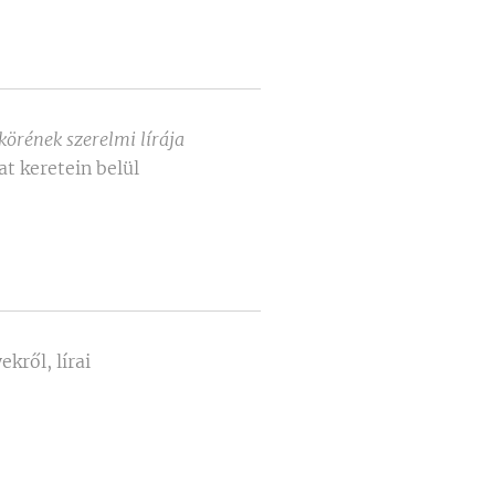
örének szerelmi lírája
t keretein belül
kről, lírai