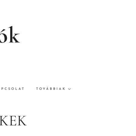
rók
APCSOLAT
TOVÁBBIAK
NKEK