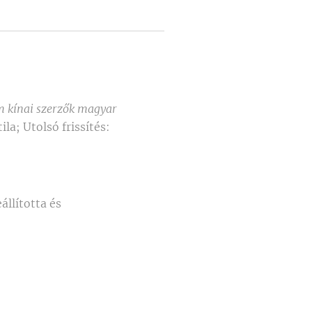
em kínai szerzők magyar
ila; Utolsó frissítés:
állította és