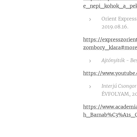
e_nepi_kohok_a_pe
Orient Expres
2019.08.16.
https://expresszorie
zombory_klara#more
Ajtónyitók - Be
https://www.youtub
Interjú Csongo
ÉVFOLYAM, 20
https://www.academ
h_Barnab%C3%A1s_Cs