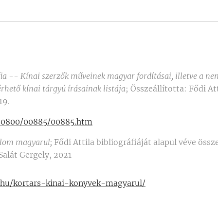
fia -- Kínai szerzők műveinek magyar fordításai, illetve a n
rhető kínai tárgyú írásainak listája
; Összeállította: Fődi Att
 19.
/00800/00885/00885.htm
alom magyarul;
Fődi Attila bibliográfiáját alapul véve össze
 Salát Gergely, 2021
m.hu/kortars-kinai-konyvek-magyarul/