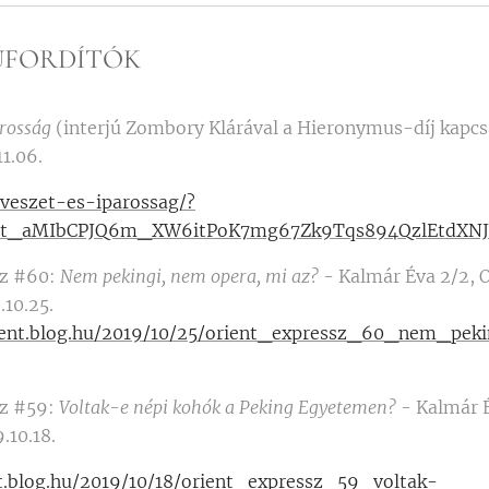
ŰFORDÍTÓK
arosság
(interjú Zombory Klárával a Hieronymus-díj kapcs
11.06.
uveszet-es-iparossag/?
Omt_aMIbCPJQ6m_XW6itPoK7mg67Zk9Tqs894QzlEtdX
sz #60:
Nem pekingi, nem opera, mi az?
- Kalmár Éva 2/2, 
.10.25.
rient.blog.hu/2019/10/25/orient_expressz_60_nem_p
sz #59:
Voltak-e népi kohók a Peking Egyetemen?
- Kalmár É
.10.18.
nt.blog.hu/2019/10/18/orient_expressz_59_voltak-