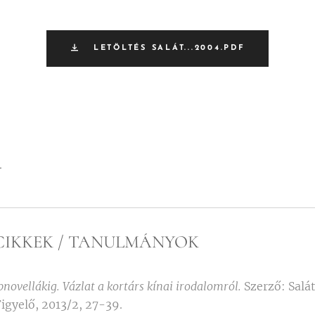
LETÖLTÉS SALÁT...2004.PDF
..
CIKKEK / TANULMÁNYOK
bnovellákig. Vázlat a kortárs kínai irodalomról.
Szerző: Salát
igyelő, 2013/2, 27-39.