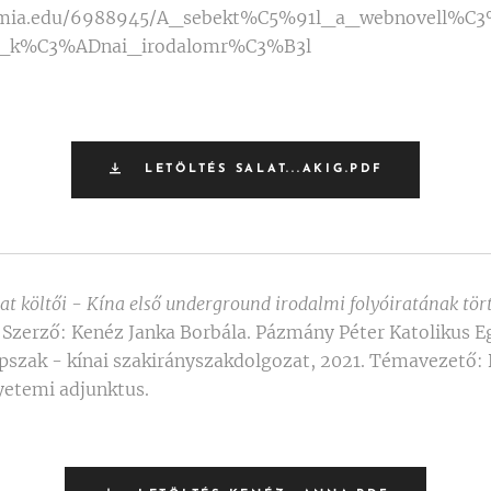
emia.edu/6988945/A_sebekt%C5%91l_a_webnovell%C
_k%C3%ADnai_irodalomr%C3%B3l
LETÖLTÉS SALAT...AKIG.PDF
irat költői - Kína első underground irodalmi folyóiratának tör
.
Szerző: Kenéz Janka Borbála. Pázmány Péter Katolikus E
apszak - kínai szakirányszakdolgozat, 2021. Témavezető: D
yetemi adjunktus.