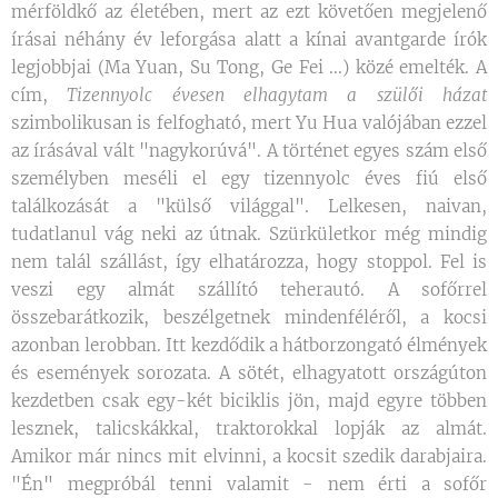
mérföldkő az életében, mert az ezt követően megjelenő
írásai néhány év leforgása alatt a kínai avantgarde írók
legjobbjai (Ma Yuan, Su Tong, Ge Fei ...) közé emelték. A
cím,
Tizennyolc évesen elhagytam a szülői házat
szimbolikusan is felfogható, mert Yu Hua valójában ezzel
az írásával vált "nagykorúvá". A történet egyes szám első
személyben meséli el egy tizennyolc éves fiú első
találkozását a "külső világgal". Lelkesen, naivan,
tudatlanul vág neki az útnak. Szürkületkor még mindig
nem talál szállást, így elhatározza, hogy stoppol. Fel is
veszi egy almát szállító teherautó. A sofőrrel
összebarátkozik, beszélgetnek mindenféléről, a kocsi
azonban lerobban. Itt kezdődik a hátborzongató élmények
és események sorozata. A sötét, elhagyatott országúton
kezdetben csak egy-két biciklis jön, majd egyre többen
lesznek, talicskákkal, traktorokkal lopják az almát.
Amikor már nincs mit elvinni, a kocsit szedik darabjaira.
"Én" megpróbál tenni valamit - nem érti a sofőr