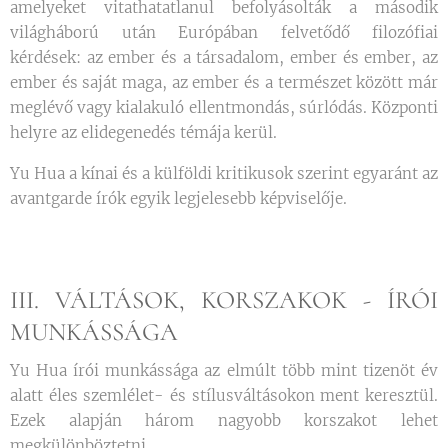
amelyeket vitathatatlanul befolyásolták a második
világháború után Európában felvetődő filozófiai
kérdések: az ember és a társadalom, ember és ember, az
ember és saját maga, az ember és a természet között már
meglévő vagy kialakuló ellentmondás, súrlódás. Központi
helyre az elidegenedés témája kerül.
Yu Hua a kínai és a külföldi kritikusok szerint egyaránt az
avantgarde írók egyik legjelesebb képviselője.
III. VÁLTÁSOK, KORSZAKOK - ÍRÓI
MUNKÁSSÁGA
Yu Hua írói munkássága az elmúlt több mint tizenöt év
alatt éles szemlélet- és stílusváltásokon ment keresztül.
Ezek alapján három nagyobb korszakot lehet
megkülönböztetni.