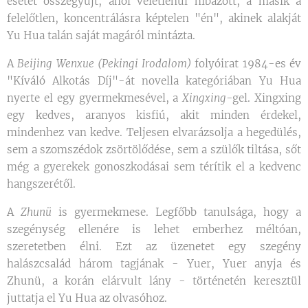
esetet összegyűjt, ahol véletlenül hibázott, a másik a
felelőtlen, koncentrálásra képtelen "én", akinek alakját
Yu Hua talán saját magáról mintázta.
A
Beijing Wenxue (Pekingi Irodalom)
folyóirat 1984-es év
"Kíváló Alkotás Díj"-át novella kategóriában Yu Hua
nyerte el egy gyermekmesével, a
Xingxing-
gel. Xingxing
egy kedves, aranyos kisfiú, akit minden érdekel,
mindenhez van kedve. Teljesen elvarázsolja a hegedülés,
sem a szomszédok zsörtölődése, sem a szülők tiltása, sőt
még a gyerekek gonoszkodásai sem térítik el a kedvenc
hangszerétől.
A
Zhunü
is gyermekmese. Legfőbb tanulsága, hogy a
szegénység ellenére is lehet emberhez méltóan,
szeretetben élni. Ezt az üzenetet egy szegény
halászcsalád három tagjának - Yuer, Yuer anyja és
Zhunü, a korán elárvult lány - történetén keresztül
juttatja el Yu Hua az olvasóhoz.