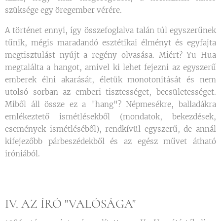
szüksége egy öregember vérére.
A történet ennyi, így összefoglalva talán túl egyszerűnek
tűnik, mégis maradandó esztétikai élményt és egyfajta
megtisztulást nyújt a regény olvasása. Miért? Yu Hua
megtalálta a hangot, amivel ki lehet fejezni az egyszerű
emberek élni akarását, életük monotonitását és nem
utolsó sorban az emberi tisztességet, becsületességet.
Miből áll össze ez a "hang"? Népmesékre, balladákra
emlékeztető ismétlésekből (mondatok, bekezdések,
események ismétléséből), rendkívül egyszerű, de annál
kifejezőbb párbeszédekből és az egész művet átható
iróniából.
IV. AZ ÍRÓ "VALÓSÁGA"