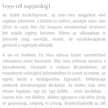
(1991-től napjainkig)
Az újabb fordulópontot, az 1991-ben megjelent első
regénye jelentette, a
Kiáltás az esőben
, amelyet 1992-ben
(
Élni)
és 1995-ben
(Xu Sanguan véradásainak története)
két másik regény követett. Ebben az időszakban is
jelennek meg novellái, esszéi, de munkásságának
gerincét a regények alkotják.
A 90-es években Yu Hua stílusa ismét szembetűnő
változáson ment keresztül. Már nem jellemzi annyira a
formabontás, visszatér a realista ábrázoláshoz, az
események valósághű kifejezéséhez és ismét az ember, az
egyén kerül a középpontba. Egyszerű, hétköznapi
emberek mindennapjait ábrázolja. Az ember már nem
elvont fogalom, egy jel, egy kellék - mint korábban -
hanem hús-vér élőlény, akiben egyszerre van jelen jóság
és gonoszság, szépség és rútság. Konkretizálódik az idő