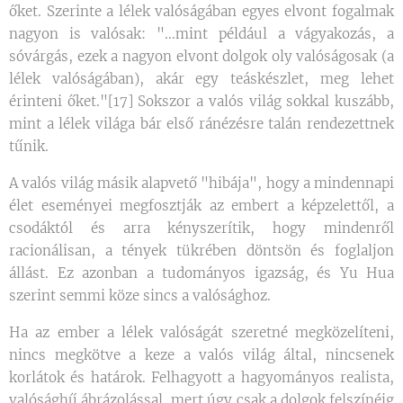
őket. Szerinte a lélek valóságában egyes elvont fogalmak
nagyon is valósak: "...mint például a vágyakozás, a
sóvárgás, ezek a nagyon elvont dolgok oly valóságosak (a
lélek valóságában), akár egy teáskészlet, meg lehet
érinteni őket."[17] Sokszor a valós világ sokkal kuszább,
mint a lélek világa bár első ránézésre talán rendezettnek
tűnik.
A valós világ másik alapvető "hibája", hogy a mindennapi
élet eseményei megfosztják az embert a képzelettől, a
csodáktól és arra kényszerítik, hogy mindenről
racionálisan, a tények tükrében döntsön és foglaljon
állást. Ez azonban a tudományos igazság, és Yu Hua
szerint semmi köze sincs a valósághoz.
Ha az ember a lélek valóságát szeretné megközelíteni,
nincs megkötve a keze a valós világ által, nincsenek
korlátok és határok. Felhagyott a hagyományos realista,
valósághű ábrázolással, mert úgy csak a dolgok felszínéig