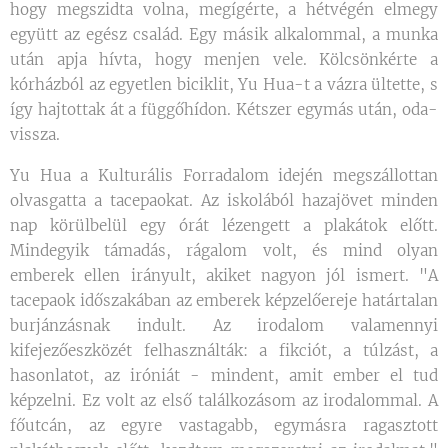
hogy megszidta volna, megígérte, a hétvégén elmegy
együtt az egész család. Egy másik alkalommal, a munka
után apja hívta, hogy menjen vele. Kölcsönkérte a
kórházból az egyetlen biciklit, Yu Hua-t a vázra ültette, s
így hajtottak át a függőhídon. Kétszer egymás után, oda-
vissza.
Yu Hua a Kulturális Forradalom idején megszállottan
olvasgatta a tacepaokat. Az iskolából hazajövet minden
nap körülbelül egy órát lézengett a plakátok előtt.
Mindegyik támadás, rágalom volt, és mind olyan
emberek ellen irányult, akiket nagyon jól ismert. "A
tacepaok időszakában az emberek képzelőereje határtalan
burjánzásnak indult. Az irodalom valamennyi
kifejezőeszközét felhasználták: a fikciót, a túlzást, a
hasonlatot, az iróniát - mindent, amit ember el tud
képzelni. Ez volt az első találkozásom az irodalommal. A
főutcán, az egyre vastagabb, egymásra ragasztott