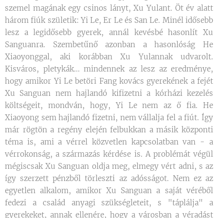
szemel magának egy csinos lányt, Xu Yulant. Öt év alatt
három fiúk születik: Yi Le, Er Le és San Le. Minél idősebb
lesz a legidősebb gyerek, annál kevésbé hasonlít Xu
Sanguanra. Szembetűnő azonban a hasonlóság He
Xiaoyonggal, aki korábban Xu Yulannak udvarolt.
Kisváros, pletykák... mindennek az lesz az eredménye,
hogy amikor Yi Le betöri Fang kovács gyerekének a fejét
Xu Sanguan nem hajlandó kifizetni a kórházi kezelés
költségeit, mondván, hogy, Yi Le nem az ő fia. He
Xiaoyong sem hajlandó fizetni, nem vállalja fel a fiút. Így
már rögtön a regény elején felbukkan a másik központi
téma is, ami a vérrel közvetlen kapcsolatban van - a
vérrokonság, a származás kérdése is. A problémát végül
mégiscsak Xu Sanguan oldja meg, elmegy vért adni, s az
így szerzett pénzből törleszti az adósságot. Nem ez az
egyetlen alkalom, amikor Xu Sanguan a saját véréből
fedezi a család anyagi szükségleteit, s "táplálja" a
gyerekeket, annak ellenére, hogy a városban a véradást