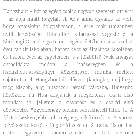
Hangzhout - bár az egész család nagyon szeretett ott élni
- az apja miatt hagyták el. Apja álma ugyanis az volt,
hogy orvosként dolgozhasson, s erre csak Haiyanben
nyílt lehetősége. Hihetetlen kitartással végezte el a
Zhejiangi Orvosi Egyetemet. Egész életében összesen hat
évet tanult iskolában, három évet az általános iskolában
és három évet az egyetemen, s a közbülső évek anyagát
autodidakta módon a hadseregben és a
hangzhouiJárványügyi Központban, munka mellett
sajátította el. Hangzhouból először Jiaxingbe, majd egy
még kisebb, alig húszezer lakosú városba, Haiyanbe
költöztek. Yu Hua anyjának a megérkezés utáni első
mondata jól jellemzi a kisvárost és a család első
döbbenetét: "Egyetlenegy biciklit sem lehetett látni."[1] A
főutca keskenyebb volt még egy sikátornál is. A várost
folyó szelte ketté, s függőhíd vezetett át rajta. Ha öt-hat
ember egyszerre rámerészkedett, a híd ide-oda