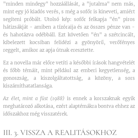
"minden mindegy" hozzáállását, a "jutalma" nem más,
mint egy jó kiadós verés, s még a sofőr is kineveti, amiért
segíteni próbált. Utolsó kép: sofőr felkapja "én" piros
hátizsákját - amiben a tízóraija és az összes pénze van -
és hahotázva odébbáll. Ezt követően "én" a szétcincált,
kibelezett kocsiban felidézi a gyönyörű, verőfényes
reggelt, amikor az apja útnak eresztette.
Ez a novella már előre vetíti a későbbi írások hangvételét
és főbb témáit, mint például az emberi kegyetlenség, a
gonoszság, a kiszolgáltatottság, a közöny, a sors
kiszámíthatatlansága.
Az élet, mint a füst (1988)
is ennek a korszaknak egyik
meghatározó alkotása, ezért alaptémákra bontva ehhez az
időszakhoz még visszatérek.
III. 3. VISSZA A REALITÁSOKHOZ