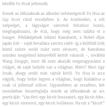
később Yu Huát jellemzik.
Ennek az időszaknak az alkotási nehézségeiről Yu Hua az
Egy kicsit
című esszéjében ír. Az érzelmeket, a női
szépséget, a lágyságot szeretné felszínre hozni,
megfogalmazni, de érzi, hogy még nem találta el a
hangot. Példaképének tekinti Kawabatát
,
a Nobel-díjas
japán írót - saját bevallása szerint 1986-ig a külföldi írók
közül szinte senki mást nem olvasott, de Kawabata
minden megjelenő könyvéből kettőt vásárolt -, továbbá
Wang Zengqit, mert ők nem akarják megmagyarázni a
világot, de saját helyük van a világban. Miért? Mert úgy
írnak, ahogy senki más rajtuk kívül. Yu Hua is arra
vágyik, hogy helye legyen a világban, hogy kialakítsa a
csak rá jellemző stílust. Ugyanebben az esszében, két
mondatban összefoglalja ennek az időszaknak az ars
poeticáját: "(Az élet) egy kicsit bosszantó, egy kicsit édes,
egy kicsit szomorú, egy kicsit hullámos. Ha ezt a "kicsit"