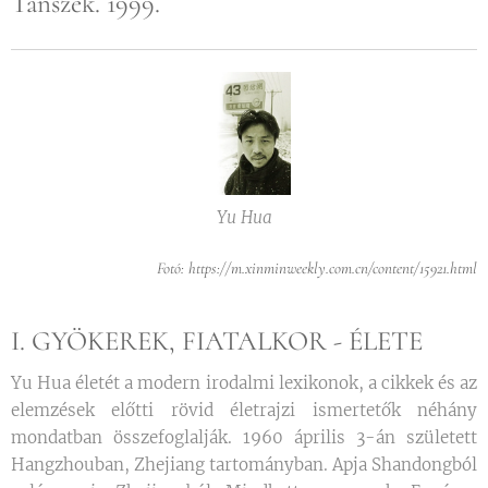
Tanszék. 1999.
Yu Hua
Fotó: https://m.xinminweekly.com.cn/content/15921.html
I. GYÖKEREK, FIATALKOR - ÉLETE
Yu Hua életét a modern irodalmi lexikonok, a cikkek és az
elemzések előtti rövid életrajzi ismertetők néhány
mondatban összefoglalják. 1960 április 3-án született
Hangzhouban, Zhejiang tartományban. Apja Shandongból