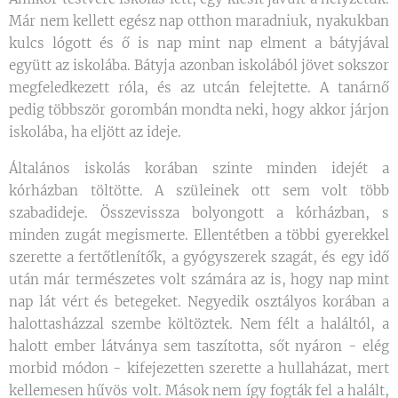
Már nem kellett egész nap otthon maradniuk, nyakukban
kulcs lógott és ő is nap mint nap elment a bátyjával
együtt az iskolába. Bátyja azonban iskolából jövet sokszor
megfeledkezett róla, és az utcán felejtette. A tanárnő
pedig többször gorombán mondta neki, hogy akkor járjon
iskolába, ha eljött az ideje.
Általános iskolás korában szinte minden idejét a
kórházban töltötte. A szüleinek ott sem volt több
szabadideje. Összevissza bolyongott a kórházban, s
minden zugát megismerte. Ellentétben a többi gyerekkel
szerette a fertőtlenítők, a gyógyszerek szagát, és egy idő
után már természetes volt számára az is, hogy nap mint
nap lát vért és betegeket. Negyedik osztályos korában a
halottasházzal szembe költöztek. Nem félt a haláltól, a
halott ember látványa sem taszította, sőt nyáron - elég
morbid módon - kifejezetten szerette a hullaházat, mert
kellemesen hűvös volt. Mások nem így fogták fel a halált,