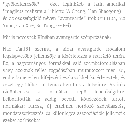
"gyökérkeresők" - őket leginkább a latin-amerikai
"mágikus realizmus" ihlette (A Cheng, Han Shaogong) -
és az összefoglaló néven "avantgarde" írók (Yu Hua, Ma
Yuan, Can Xue, Su Tong, Ge Fei).
Mit is neveznek Kínában avantgarde szépprózának?
Nan Fan[8] szerint, a kínai avantgarde irodalom
legalapvetőbb jellemzője a kísérletezés a narráció terén.
Ez, a hagyományos formákkal való szembefordulásban
vagy azoknak teljes tagadásában mutatkozott meg. Új,
eddig ismeretlen kifejezési eszközökkel kísérleteztek, és
ezzel egy időben új témák kerültek a felszínre. Az írók
rádöbbentek a formában rejlő lehetőségekre.
Felborították az addig bevett, kötelezőnek tartott
normákat: furcsa, új értelmet hordozó szóválasztás,
mondatszerkesztés és különleges asszociációk jellemzik
ezeket az írásokat.