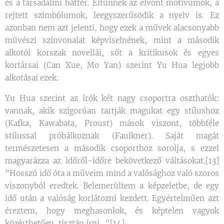
és a társadalmi háttér. Eltűnnek az elvont motívumok, a
rejtett szimbólumok, leegyszerűsödik a nyelv is. Ez
azonban nem azt jelenti, hogy ezek a művek alacsonyabb
művészi színvonalat képviselnének, mint a második
alkotói korszak novellái, sőt a kritikusok és egyes
kortársai (Can Xue, Mo Yan) szerint Yu Hua legjobb
alkotásai ezek.
Yu Hua szerint az írók két nagy csoportra oszthatók:
vannak, akik szigorúan tartják magukat egy stílushoz
(Kafka, Kawabata, Proust) mások viszont, többféle
stílussal próbálkoznak (Faulkner). Saját magát
természetesen a második csoporthoz sorolja, s ezzel
magyarázza az időről-időre bekövetkező váltásokat.[13]
"Hosszú idő óta a műveim mind a valósághoz való szoros
viszonyból eredtek. Belemerültem a képzeletbe, de egy
idő után a valóság korlátozni kezdett. Egyértelműen azt
éreztem, hogy meghasonlok, és képtelen vagyok
közérthetően, tisztán írni..."[14]