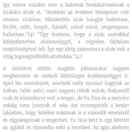
így szinte minden este a halottak hozzátartozóinak a
sírására aludt el. "Azokban az években bőségesen volt
részem sírásban. Mindenféle sírás hangját hallottam,
férfiét, nőét, öregét, fiatalét, mind-mind, rengetegszer
hallottam."[3] "Úgy éreztem, hogy a sírás szavakkal
kifejezhetetlen őszinteséggel, a végtelen fájdalom
meghittségével teli. Így egy ideig számomra a sírás volt a
világ legmegindítóbb altatódala."[4]
A szüleivel töltött meghitt pillanatokat nagyon
megbecsülte és ezekről különleges érzékenységgel ír.
Apró kis események, amelyek mély nyomot hagytak az
íróban, talán azért, mert nagyon ritkák voltak. Haiyantől
csak öt kilométerre volt a tenger, de Yu Hua és a testvére
sokáig nem jutottak el oda. Azt tervezgették a bezárt
lakásban, hogy kötélen másznak le a második emeletről
és elgyalogolnak a tengerhez. Yu Hua kért is egy kötelet
az apjától és elmondta neki a tervüket. Az apja ahelyett