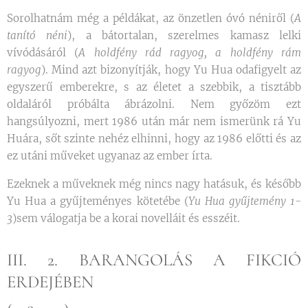
Sorolhatnám még a példákat, az önzetlen óvó néniről (
A
tanító néni
), a bátortalan, szerelmes kamasz lelki
vívódásáról (
A holdfény rád ragyog, a holdfény rám
ragyog
). Mind azt bizonyítják, hogy Yu Hua odafigyelt az
egyszerű emberekre, s az életet a szebbik, a tisztább
oldaláról próbálta ábrázolni. Nem győzöm ezt
hangsúlyozni, mert 1986 után már nem ismerünk rá Yu
Huára, sőt szinte nehéz elhinni, hogy az 1986 előtti és az
ez utáni műveket ugyanaz az ember írta.
Ezeknek a műveknek még nincs nagy hatásuk, és később
Yu Hua a gyűjteményes kötetébe (
Yu Hua gyűjtemény 1-
3
)sem válogatja be a korai novelláit és esszéit.
III. 2. BARANGOLÁS A FIKCIÓ
ERDEJÉBEN