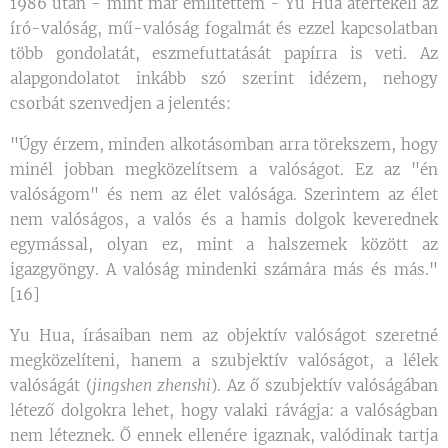
1986 után - mint már említettem - Yu Hua átértékeli az
író-valóság, mű-valóság fogalmát és ezzel kapcsolatban
több gondolatát, eszmefuttatását papírra is veti. Az
alapgondolatot inkább szó szerint idézem, nehogy
csorbát szenvedjen a jelentés:
"Úgy érzem, minden alkotásomban arra törekszem, hogy
minél jobban megközelítsem a valóságot. Ez az "én
valóságom" és nem az élet valósága. Szerintem az élet
nem valóságos, a valós és a hamis dolgok keverednek
egymással, olyan ez, mint a halszemek között az
igazgyöngy. A valóság mindenki számára más és más."
[16]
Yu Hua, írásaiban nem az objektív valóságot szeretné
megközelíteni, hanem a szubjektív valóságot, a lélek
valóságát (
jingshen zhenshi
). Az ő szubjektív valóságában
létező dolgokra lehet, hogy valaki rávágja: a valóságban
nem léteznek. Ő ennek ellenére igaznak, valódinak tartja