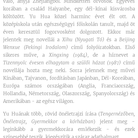
való, anyja Zhejiangból. Mindketten orvosok. Egyéves
korában a család Haiyanbe, egy dél-kínai kisvárosba
költözött. Yu Hua közel harminc évet élt ott. A
középiskola után egészségügyi főiskolán tanult, majd öt
éven keresztül fogorvosként dolgozott. Ekkor már
jelentek meg novellái a
Xihu (Nyugati Tó)
és a
Beijing
Wenxue (Pekingi Irodalom)
című folyóiratokban. Első
sikeres műve, a
Xingxing (1984)
, de a hírnevet a
Tizennyolc évesen elhagytam a szülői házat (1987)
című
novellája hozta meg neki. Sorra jelennek meg művei
Kínában, Tajvanon, fordításban Japánban, Dél-Koreában,
Európa számos országában (Anglia, Franciaország,
Hollandia, Németország, Olaszország, Spanyolország) és
Amerikában - az egész világon.
Yu Huának több, rövid önéletrajzi írása (
Tengernézőben,
Önéletrajz, Gyermekkor a kórházban
) jelent meg -
leginkább a gyermekkorára emlékezik - és ezek
színesebbé teszik, kiegészítik a száraz adathalmazt.