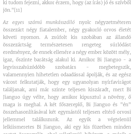
ki tudom fejezni, akkor érzem, hogy (az írás) jó és szívből
jön."[11]
Az egyes számú munkásszálló
nyolc négyzetméteren
összezárt négy fiatalember, négy gyakorló orvos életét
követi nyomon. A zsúfolt kis szobában az állandó
összezártság természetesen rengeteg súrlódást
eredményez, de ennek ellenére a négy ember között mély,
igaz, őszinte barátság alakul ki. Amikor Bi Jianguo - a
legvisszahúzódóbb szobatárs - megbetegszik,
valamennyien hihetetlen odaadással ápolják, és az egész
várost felkutatják, hogy egy ugyanolyan nyírfavirágot
találjanak, ami már szinte teljesen kiszáradt, mert Bi
Jianguo úgy vélte, hogy amikor kipusztul a növény, ő
maga is meghal. A két főszereplő, Bi Jianguo és "én"
összehasonlításával két egymástól teljesen eltérő orvosi
jellemmel találkozunk. Az egyik a végtelenül
lelkiismeretes Bi Jianguo, aki egy kis füzetben minden