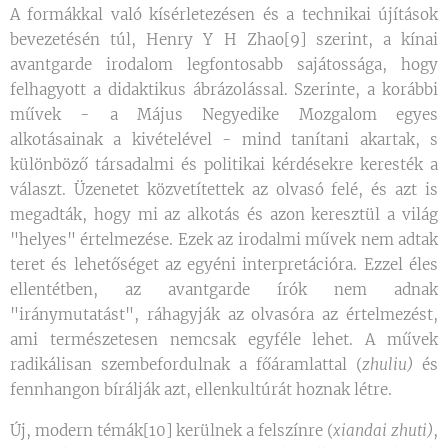
A formákkal való kísérletezésen és a technikai újítások
bevezetésén túl, Henry Y H Zhao[9] szerint, a kínai
avantgarde irodalom legfontosabb sajátossága, hogy
felhagyott a didaktikus ábrázolással. Szerinte, a korábbi
művek - a Május Negyedike Mozgalom egyes
alkotásainak a kivételével - mind tanítani akartak, s
különböző társadalmi és politikai kérdésekre keresték a
választ. Üzenetet közvetítettek az olvasó felé, és azt is
megadták, hogy mi az alkotás és azon keresztül a világ
"helyes" értelmezése. Ezek az irodalmi művek nem adtak
teret és lehetőséget az egyéni interpretációra. Ezzel éles
ellentétben, az avantgarde írók nem adnak
"iránymutatást", ráhagyják az olvasóra az értelmezést,
ami természetesen nemcsak egyféle lehet. A művek
radikálisan szembefordulnak a főáramlattal (
zhuliu)
és
fennhangon bírálják azt, ellenkultúrát hoznak létre.
Új, modern témák[10] kerülnek a felszínre (
xiandai zhuti)
,