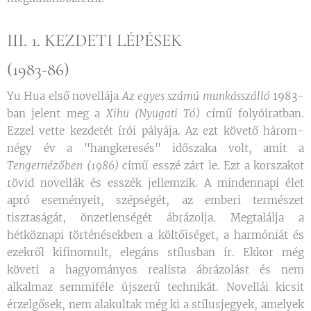
III. 1. KEZDETI LÉPÉSEK
(1983-86)
Yu Hua első novellája
Az egyes számú munkásszálló
1983-
ban jelent meg a
Xihu (Nyugati Tó)
című folyóiratban.
Ezzel vette kezdetét írói pályája. Az ezt követő három-
négy év a "hangkeresés" időszaka volt, amit a
Tengernézőben (1986)
című esszé zárt le. Ezt a korszakot
rövid novellák és esszék jellemzik. A mindennapi élet
apró eseményeit, szépségét, az emberi természet
tisztaságát, önzetlenségét ábrázolja. Megtalálja a
hétköznapi történésekben a költőiséget, a harmóniát és
ezekről kifinomult, elegáns stílusban ír. Ekkor még
követi a hagyományos realista ábrázolást és nem
alkalmaz semmiféle újszerű technikát. Novellái kicsit
érzelgősek, nem alakultak még ki a stílusjegyek, amelyek