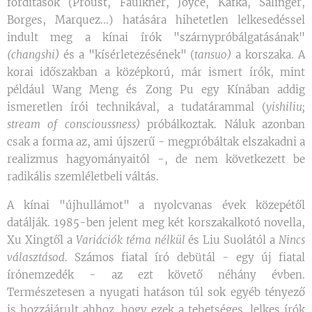
fordítások (Proust, Faulkner, Joyce, Kafka, Salinger,
Borges, Marquez...) hatására hihetetlen lelkesedéssel
indult meg a kínai írók "szárnypróbálgatásának"
(changshi)
és a "kísérletezésének" (
tansuo)
a korszaka. A
korai időszakban a középkorú, már ismert írók, mint
például Wang Meng és Zong Pu egy Kínában addig
ismeretlen írói technikával, a tudatárammal (
yishiliu;
stream of conscioussness)
próbálkoztak. Náluk azonban
csak a forma az, ami újszerű - megpróbáltak elszakadni a
realizmus hagyományaitól -, de nem következett be
radikális szemléletbeli váltás.
A kínai "újhullámot" a nyolcvanas évek közepétől
datálják. 1985-ben jelent meg két korszakalkotó novella,
Xu Xingtől a
Variációk téma nélkül
és Liu Suolától a
Nincs
választásod
. Számos fiatal író debütál - egy új fiatal
írónemzedék - az ezt követő néhány évben.
Természetesen a nyugati hatáson túl sok egyéb tényező
is hozzájárult ahhoz, hogy ezek a tehetséges, lelkes írók