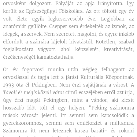
orvosként dolgozott. Pályáját az apja irányította. Így
került az Egészségügyi Főiskolára. Az ott töltött egy év
volt élete egyik legkeservesebb éve. Legjobban az
anatómiát gyűlölte. Cseppet sem érdekelték az izmok, az
idegek, a szervek. Nem szeretett magolni, és egyre inkább
elfordult a számára kijelölt hivatástól. Kötetlen, szabad
foglalkozásra vágyott, ahol képzeletét, kreativitását,
érzékenységét kamatoztathatja.
Öt év fogorvosi munka után végleg felhagyott az
orvoslással és tagja lett a járási Kulturális Központnak.
1993 óta él Pekingben. Nem érzi sajátjának a várost
.
A
Távoli és mégis közeli város
című esszéjében erről azt írja,
úgy érzi magát Pekingben, mint a vándor, aki kicsit
hosszabb időt tölt el egy helyen. "Peking számomra
mások városát jelenti. Itt semmi sem kapcsolódik a
gyerekkoromhoz, semmi sem emlékeztet a múltamra.
Számomra itt nem léteznek kusza baráti- és rokoni