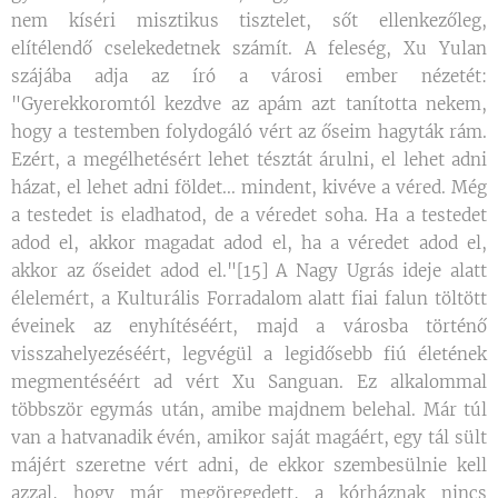
nem kíséri misztikus tisztelet, sőt ellenkezőleg,
elítélendő cselekedetnek számít. A feleség, Xu Yulan
szájába adja az író a városi ember nézetét:
"Gyerekkoromtól kezdve az apám azt tanította nekem,
hogy a testemben folydogáló vért az őseim hagyták rám.
Ezért, a megélhetésért lehet tésztát árulni, el lehet adni
házat, el lehet adni földet... mindent, kivéve a véred. Még
a testedet is eladhatod, de a véredet soha. Ha a testedet
adod el, akkor magadat adod el, ha a véredet adod el,
akkor az őseidet adod el."[15] A Nagy Ugrás ideje alatt
élelemért, a Kulturális Forradalom alatt fiai falun töltött
éveinek az enyhítéséért, majd a városba történő
visszahelyezéséért, legvégül a legidősebb fiú életének
megmentéséért ad vért Xu Sanguan. Ez alkalommal
többször egymás után, amibe majdnem belehal. Már túl
van a hatvanadik évén, amikor saját magáért, egy tál sült
májért szeretne vért adni, de ekkor szembesülnie kell
azzal, hogy már megöregedett, a kórháznak nincs