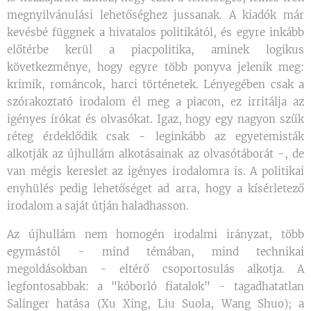
megnyilvánulási lehetőséghez jussanak. A kiadók már
kevésbé függnek a hivatalos politikától, és egyre inkább
előtérbe kerül a piacpolitika, aminek logikus
következménye, hogy egyre több ponyva jelenik meg:
krimik, románcok, harci történetek. Lényegében csak a
szórakoztató irodalom él meg a piacon, ez irritálja az
igényes írókat és olvasókat. Igaz, hogy egy nagyon szűk
réteg érdeklődik csak - leginkább az egyetemisták
alkotják az újhullám alkotásainak az olvasótáborát -, de
van mégis kereslet az igényes irodalomra is. A politikai
enyhülés pedig lehetőséget ad arra, hogy a kísérletező
irodalom a saját útján haladhasson.
Az újhullám nem homogén irodalmi irányzat, több
egymástól - mind témában, mind technikai
megoldásokban - eltérő csoportosulás alkotja. A
legfontosabbak: a "kóborló fiatalok" - tagadhatatlan
Salinger hatása (Xu Xing, Liu Suola, Wang Shuo); a