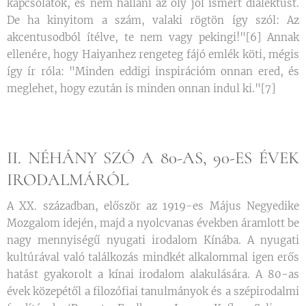
kapcsolatok, és nem hallani az oly jól ismert dialektust.
De ha kinyitom a szám, valaki rögtön így szól: Az
akcentusodból ítélve, te nem vagy pekingi!"[6] Annak
ellenére, hogy Haiyanhez rengeteg fájó emlék köti, mégis
így ír róla: "Minden eddigi inspirációm onnan ered, és
meglehet, hogy ezután is minden onnan indul ki."[7]
II. NÉHÁNY SZÓ A 80-AS, 90-ES ÉVEK
IRODALMÁRÓL
A XX. században, először az 1919-es Május Negyedike
Mozgalom idején, majd a nyolcvanas években áramlott be
nagy mennyiségű nyugati irodalom Kínába. A nyugati
kultúrával való találkozás mindkét alkalommal igen erős
hatást gyakorolt a kínai irodalom alakulására. A 80-as
évek közepétől a filozófiai tanulmányok és a szépirodalmi