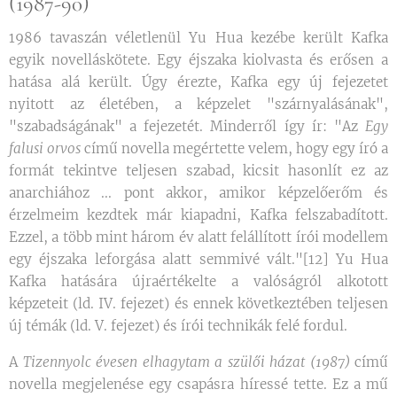
(1987-90)
1986 tavaszán véletlenül Yu Hua kezébe került Kafka
egyik novelláskötete. Egy éjszaka kiolvasta és erősen a
hatása alá került. Úgy érezte, Kafka egy új fejezetet
nyitott az életében, a képzelet "szárnyalásának",
"szabadságának" a fejezetét. Minderről így ír: "Az
Egy
falusi orvos
című novella megértette velem, hogy egy író a
formát tekintve teljesen szabad, kicsit hasonlít ez az
anarchiához ... pont akkor, amikor képzelőerőm és
érzelmeim kezdtek már kiapadni, Kafka felszabadított.
Ezzel, a több mint három év alatt felállított írói modellem
egy éjszaka leforgása alatt semmivé vált."[12] Yu Hua
Kafka hatására újraértékelte a valóságról alkotott
képzeteit (ld. IV. fejezet) és ennek következtében teljesen
új témák (ld. V. fejezet) és írói technikák felé fordul.
A
Tizennyolc évesen elhagytam a szülői házat (1987)
című
novella megjelenése egy csapásra híressé tette. Ez a mű