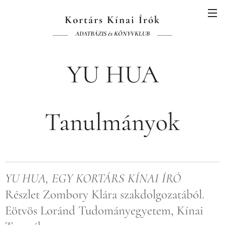
Kortárs Kínai Írók
ADATBÁZIS és KÖNYVKLUB
YU HUA
Tanulmányok
YU HUA, EGY KORTÁRS KÍNAI ÍRÓ
Részlet Zombory Klára szakdolgozatából.
Eötvös Loránd Tudományegyetem, Kínai