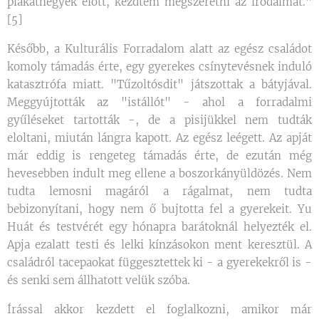
plakáthegyek előtt, kezdtem megszeretni az irodalmat."
[5]
Később, a Kulturális Forradalom alatt az egész családot
komoly támadás érte, egy gyerekes csínytevésnek induló
katasztrófa miatt. "Tűzoltósdit" játszottak a bátyjával.
Meggyújtották az "istállót" - ahol a forradalmi
gyűléseket tartották -, de a pisijükkel nem tudták
eloltani, miután lángra kapott. Az egész leégett. Az apját
már eddig is rengeteg támadás érte, de ezután még
hevesebben indult meg ellene a boszorkányüldözés. Nem
tudta lemosni magáról a rágalmat, nem tudta
bebizonyítani, hogy nem ő bujtotta fel a gyerekeit. Yu
Huát és testvérét egy hónapra barátoknál helyezték el.
Apja ezalatt testi és lelki kínzásokon ment keresztül. A
családról tacepaokat függesztettek ki - a gyerekekről is -
és senki sem állhatott velük szóba.
Írással akkor kezdett el foglalkozni, amikor már