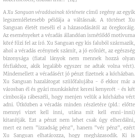
A
Xu Sanguan véradásainak története
című regény az egyik
legszemléletesebb példája a váltásnak. A történet Xu
Sanguan életét meséli el a házasodásától az öregkoráig.
Az eseményeket a véradás állandóan ismétlődő motívuma
köré fűzi fel az író. Xu Sanguan egy kis faluból származik,
ahol a véradás erénynek számít, a jó erőnlét, az egészség
bizonysága (fiatal lányok nem mennek hozzá olyan
férfiakhoz, akik legalább egyszer ne adtak volna vért).
Mindemellett a véradásért jó pénzt fizetnek a kórházban.
Xu Sanguan hazalátogat szülőfalujába - ő ekkor már a
városban él és gyári munkásként keresi kenyerét - és két
cimborája rábeszéli, hogy menjen velük a kórházba vért
adni. Útközben a véradás minden részletére (pld.: előtte
mennyi vizet kell inni, utána mit kell enni-inni)
kitanítják. Ezt a pénzt nem lehet csak úgy elherdálni,
mert ez nem "izzadság pénz", hanem "vér pénz", ezért
Xu Sanguan elhatározza, hogy megházasodik. Ki is