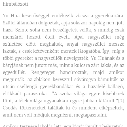
himbálózott.
Yu Hua keserűséggel emlékezik vissza a gyerekkorára.
Szülei állandóan dolgoztak, apja sokszor napokig nem jött
haza. Szinte soha nem beszélgetett velük, s mindig csak
menzáról hozott ételt evett. Apai nagyszülei még
születése előtt meghaltak, anyai nagyszülei messze
laktak, s csak kétévenként mentek látogatóba. Így, míg a
többi gyereket a nagyszülők nevelgették, Yu Huának és a
bátyjának nem jutott más, mint a kulcsra zárt lakás, és az
egyedüllét. Rengeteget hancúroztak, majd amikor
megunták, az ablakon keresztül sóvárogva bámulták az
utcán csellengő gyerekbandákat és a hazafelé ballagó,
eltikkadt parasztokat. "A szoba világa egyre kisebbnek
tűnt, a lélek világa ugyanakkor egyre jobban kitárult."[2]
Csodás történeteket találtak ki és mindent elképzeltek,
amit nem volt módjuk megnézni, megtapasztalni.
Amikor testvére iskolás lett, egy kicsit javult a helyzetük.