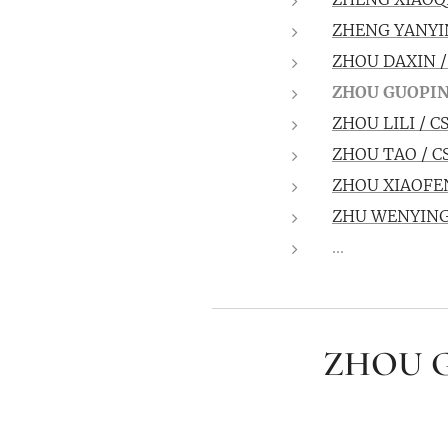
ZHENG YANYI
ZHOU DAXIN 
ZHOU GUOPIN
ZHOU LILI / 
ZHOU TAO / C
ZHOU XIAOFE
ZHU WENYING
...
ZHOU G