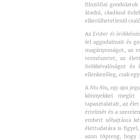
filozófiai gondolatok
átadni, ráadásul érde
elkerülhetetlenül csal
Az
Ember és örökkéval
fel aggodalmait és go
magányosságot, az emb
természetet, az élet
örökkévalóságot és í
ellenkezőleg, csak egy
A
Niu Niu, egy apa jegy
könnyekkel megírt 
tapasztalatait, az éle
értelmét és a szerelem
embert sóhajtásra ké
élettudatára is figye
azon töpreng, hogy 