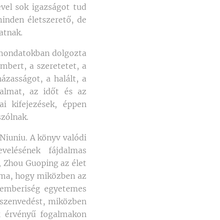
ével sok igazságot tud
minden életszerető, de
atnak.
 mondatokban dolgozta
mbert, a szeretetet, a
ázasságot, a halált, a
dalmat, az időt és az
ai kifejezések, éppen
szólnak.
Niuniu. A könyv valódi
velésének fájdalmas
, Zhou Guoping az élet
alma, hogy miközben az
z emberiség egyetemes
i szenvedést, miközben
k érvényű fogalmakon