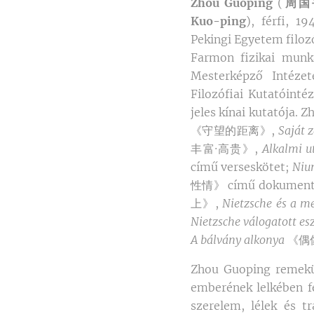
Zhou Guoping
(
周国
Kuo-ping
), férfi, 1
Pekingi Egyetem filoz
Farmon fizikai munk
Mesterképző Intézet
Filozófiai Kutatóintéz
jeles kínai kutatója.
《守望的距离》,
Saját 
丰富·高贵》,
Alkalmi 
című verseskötet;
Niun
性情》 című dokument
上》,
Nietzsche és a me
Nietzsche válogatott esz
A bálvány alkonya
《偶像的
Zhou Guoping remekül
emberének lelkében fe
szerelem, lélek és t