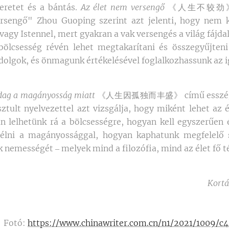
eretet és a bántás.
Az élet nem versengő
《人生不较劲》 cí
sengő" Zhou Guoping szerint azt jelenti, hogy nem k
agy Istennel, mert gyakran a vak versengés a világ fájda
 bölcsesség révén lehet megtakarítani és összegyűjteni
dolgok, és önmagunk értékelésével foglalkozhassunk az i
zdag a magányosság miatt
《人生因孤独而丰盛》 című esszégy
ztult nyelvezettel azt vizsgálja, hogy miként lehet az é
 lelhetünk rá a bölcsességre, hogyan kell egyszerűen 
élni a magányossággal, hogyan kaphatunk megfelelő s
 nemességét ‒ melyek mind a filozófia, mind az élet fő t
Kortá
Fotó:
https://www.chinawriter.com.cn/n1/2021/1009/