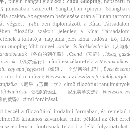
平
, pinyin hangsúlyjelekkel:
Zhōu Guópíng
, népszerű 
945 júliusában született Sanghajban (pinyin: Shanghai
ófia szakán. Az egyetem befejezése után a Hunan tartom
át végzett. 1981-ben diplomázott a Kínai Társadal
ében filozófia szakon. Jelenleg a Kínai Társadal
etének a kutatója, napjaink jeles kínai tudósa, író, fil
 Zhou Guoping főbb művei:
Ember és örökkévalóság
《人与永
zarándokutak
《各自的朝圣路》,
Csend
《安静》,
Jóság, gaz
utazások
《偶尔远行》 című esszékötetek; a
Melankolikus
iu, egy apa jegyzetei
《妞妞，一个父亲的札记》,
Évek és te
umirodalmi művei;
Nietzsche: az évszázad fordulópontján
tafizika
《尼采与形而上学》című filozófiai tanulmányok
tétikai írásai
《悲剧的诞生——尼采美学文选》,
Nietzsche ve
黄昏》 című fordításai.
 beszél a filozófiáról irodalmi formában, és remekül t
lmerülő általános zavarokat, mint például az élet értel
ranszcendencia, fontosnak tekinti a lelki folyamatokat