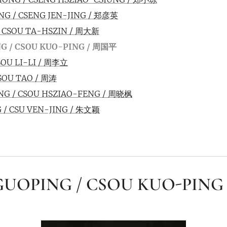
NG / CSENG JEN-JING / 郑彦英
/ CSOU TA-HSZIN / 周大新
G / CSOU KUO-PING / 周国平
CSOU LI-LI / 周李立
SOU TAO / 周涛
NG / CSOU HSZIAO-FENG / 周晓枫
 / CSU VEN-JING / 朱文颖
UOPING / CSOU KUO-PIN