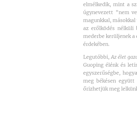
elmélkedik, mint a sz
úgynevezett "nem ver
magunkkal, másokkal v
az erőlködés nélküli
mederbe kerüljenek a 
érdekében.
Legutóbbi,
Az élet ga
Guoping élénk és letis
egyszerűségbe, hogyan
meg békésen együtt 
őrizhetjük meg lelkünk