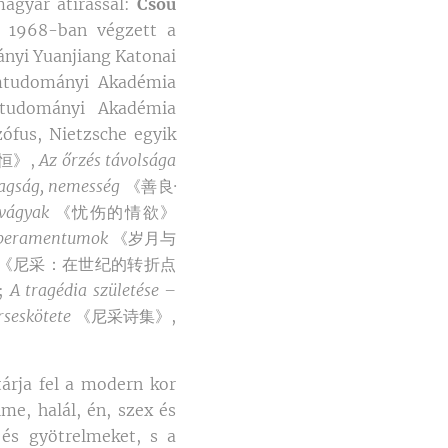
magyar átírással:
Csou
). 1968-ban végzett a
ányi Yuanjiang Katonai
omtudományi Akadémia
omtudományi Akadémia
ozófus, Nietzsche egyik
恒》,
Az őrzés távolsága
dagság, nemesség
《善良·
 vágyak
《忧伤的情欲》
mperamentumok
《岁月与
《尼采：在世纪的转折点
;
A tragédia születése –
rseskötete
《尼采诗集》,
árja fel a modern kor
me, halál, én, szex és
 és gyötrelmeket, s a