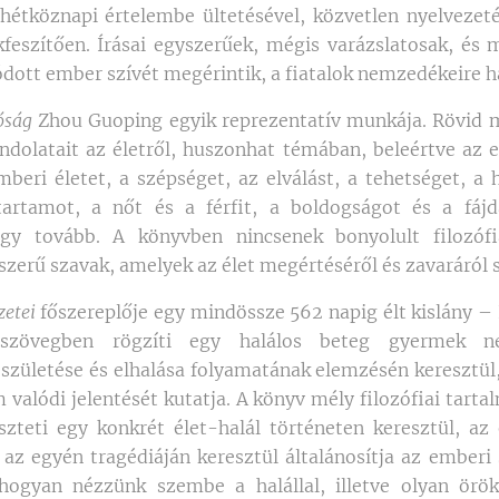
 hétköznapi értelembe ültetésével, közvetlen nyelvezet
kfeszítően. Írásai egyszerűek, mégis varázslatosak, és 
ódott ember szívét megérintik, a fiatalok nemzedékeire h
óság
Zhou Guoping egyik reprezentatív munkája. Rövid
ndolatait az életről, huszonhat témában, beleértve az e
eri életet, a szépséget, az elválást, a tehetséget, a h
tartamot, a nőt és a férfit, a boldogságot és a fáj
gy tovább. A könyvben nincsenek bonyolult filozófi
szerű szavak, amelyek az élet megértéséről és zavaráról 
zetei
főszereplője egy mindössze 562 napig élt kislány – 
szövegben rögzíti egy halálos beteg gyermek ne
t születése és elhalása folyamatának elemzésén keresztül
 valódi jelentését kutatja. A könyv mély filozófiai tart
szteti egy konkrét élet-halál történeten keresztül, a
l, az egyén tragédiáján keresztül általánosítja az ember
hogyan nézzünk szembe a halállal, illetve olyan örö