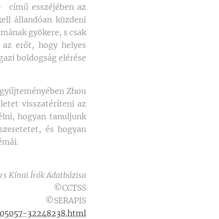
mű esszéjében az
ell állandóan küzdeni
lmának gyökere, s csak
 az erőt, hogy helyes
gazi boldogság elérése
űjteményében Zhou
letet visszatéríteni az
élni, hogyan tanuljunk
zeretetet, és hogyan
émái.
rs Kínai Írók Adatbázisa
©CCTSS
©SERAPIS
c405057-32248238.html