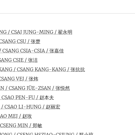
NG / CSAJ JUNG-MING / 翟永明
CSANG CSU / 张楚
 / CSANG CSIA-CSIA / 张嘉佳
CSANG CSIE / 张洁
ANG / CSANG KANG-KANG / 张抗抗
CSANG VEJ / 张炜
N / CSANG JÜE-ZSAN / 张悦然
/ CSAO PEN-FU / 赵本夫
 / CSAO LI-HUNG / 赵丽宏
SAO MEJ / 赵玫
 CSENG MIN / 郑敏
IONG / CSENG HSZIAO-CSIUNG / 郑小琼