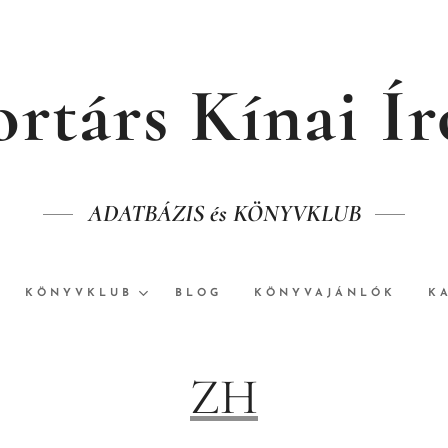
rtárs Kínai Í
ADATBÁZIS és KÖNYVKLUB
KÖNYVKLUB
BLOG
KÖNYVAJÁNLÓK
K
ZH