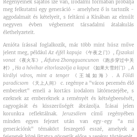
Regényeinek sajátos íze van, irodalmi formában próbálja
meg felkutatni egy generáció - amelyhez ő is tartozik -
aggodalmait és kételyeit, s feltárni a Kínában az elmúlt
negyven évben végbement társadalmi átalakulás
élethelyzeteit.
Amióta írással foglalkozik, már több mint húsz műve
jelent meg, például
Az éjfél kapuja
《午夜之门》,
Éjszakai
vonat
《夜火车》,
Átfutva Zhongguancunon
《跑步穿过中关
村》
,
Ha a hóvihar eltorlaszolja a kaput
《如果大雪封门》,
A
királyi város, mint a tenger
《王城如海》. A
Földi
paradicsom
《天上人间》 c. regénye a "város peremén élő
embereket" emeli a kortárs irodalom látómezejébe, s
ezeknek az embereknek a reményét és kétségbeesését,
ragyogását és kisszerűségét ábrázolja. Írásai jelen
korunkra reflektálnak.
Jeruzsálem
című regényében
minden egyes fejezet után van egy-egy "a mi
generációnk" témakört feszegető esszé, amelyek a
fejezetek közé iktatva görgetik előre a regény történetét,