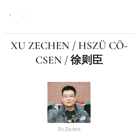
...
XU ZECHEN / HSZÜ CÖ-
CSEN /
徐则臣
Xu Zechen