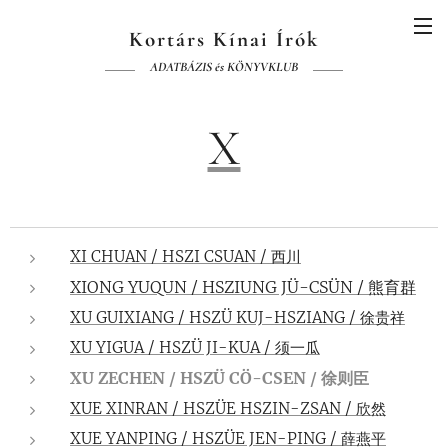
Kortárs Kínai Írók
ADATBÁZIS és KÖNYVKLUB
X
XI CHUAN / HSZI CSUAN / 西川
XIONG YUQUN / HSZIUNG JÜ-CSÜN / 熊育群
XU GUIXIANG / HSZÜ KUJ-HSZIANG / 徐贵祥
XU YIGUA / HSZÜ JI-KUA / 须一瓜
XU ZECHEN / HSZÜ CÖ-CSEN / 徐则臣
XUE XINRAN / HSZÜE HSZIN-ZSAN / 欣然
XUE YANPING / HSZÜE JEN-PING / 薛燕平