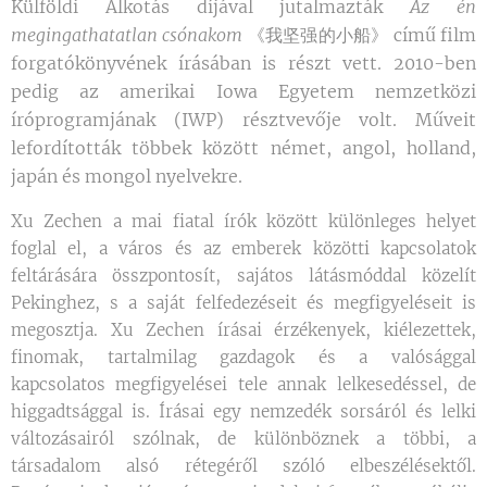
Külföldi Alkotás díjával jutalmazták
Az én
megingathatatlan csónakom
《我坚强的小船》 című film
forgatókönyvének írásában is részt vett. 2010-ben
pedig az amerikai Iowa Egyetem nemzetközi
íróprogramjának (IWP) résztvevője volt. Műveit
lefordították többek között német, angol, holland,
japán és mongol nyelvekre.
Xu Zechen a mai fiatal írók között különleges helyet
foglal el, a város és az emberek közötti kapcsolatok
feltárására összpontosít, sajátos látásmóddal közelít
Pekinghez, s a saját felfedezéseit és megfigyeléseit is
megosztja. Xu Zechen írásai érzékenyek, kiélezettek,
finomak, tartalmilag gazdagok és a valósággal
kapcsolatos megfigyelései tele annak lelkesedéssel, de
higgadtsággal is. Írásai egy nemzedék sorsáról és lelki
változásairól szólnak, de különböznek a többi, a
társadalom alsó rétegéről szóló elbeszélésektől.