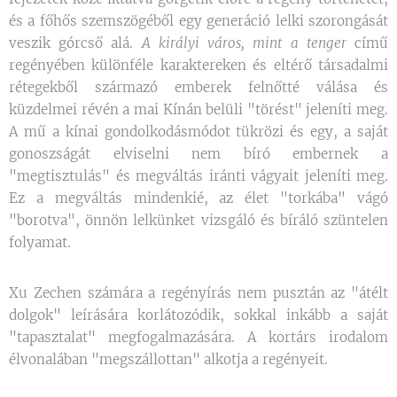
és a főhős szemszögéből egy generáció lelki szorongását
veszik górcső alá.
A királyi város, mint a tenger
című
regényében különféle karaktereken és eltérő társadalmi
rétegekből származó emberek felnőtté válása és
küzdelmei révén a mai Kínán belüli "törést" jeleníti meg.
A mű a kínai gondolkodásmódot tükrözi és egy, a saját
gonoszságát elviselni nem bíró embernek a
"megtisztulás" és megváltás iránti vágyait jeleníti meg.
Ez a megváltás mindenkié, az élet "torkába" vágó
"borotva", önnön lelkünket vizsgáló és bíráló szüntelen
folyamat.
Xu Zechen számára a regényírás nem pusztán az "átélt
dolgok" leírására korlátozódik, sokkal inkább a saját
"tapasztalat" megfogalmazására. A kortárs irodalom
élvonalában "megszállottan" alkotja a regényeit.