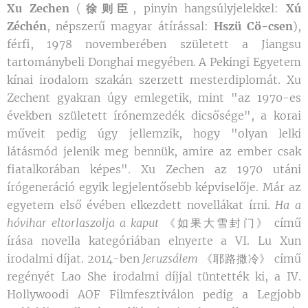
Xu Zechen
(
徐则臣
, pinyin hangsúlyjelekkel:
Xú
Zéchén
, népszerű magyar átírással:
Hszü Cö-csen
),
férfi, 1978 novemberében született a Jiangsu
tartománybeli Donghai megyében. A Pekingi Egyetem
kínai irodalom szakán szerzett mesterdiplomát. Xu
Zechent gyakran úgy emlegetik, mint "az 1970-es
években született írónemzedék dicsősége", a korai
műveit pedig úgy jellemzik, hogy "olyan lelki
látásmód jelenik meg bennük, amire az ember csak
fiatalkorában képes". Xu Zechen az 1970 utáni
írógeneráció egyik legjelentősebb képviselője. Már az
egyetem első évében elkezdett novellákat írni.
Ha a
hóvihar eltorlaszolja a kaput
《如果大雪封门》 című
írása novella kategóriában elnyerte a VI. Lu Xun
irodalmi díjat. 2014-ben
Jeruzsálem
《耶路撒冷》 című
regényét Lao She irodalmi díjjal tüntették ki, a IV.
Hollywoodi AOF Filmfesztiválon pedig a Legjobb