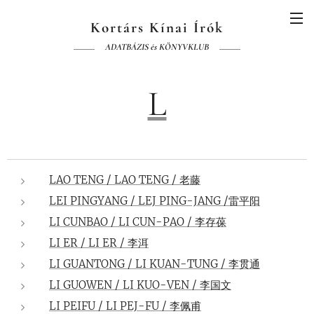
Kortárs Kínai Írók
ADATBÁZIS és KÖNYVKLUB
L
LAO TENG / LAO TENG / 老藤
LEI PINGYANG / LEJ PING-JANG /雷平阳
LI CUNBAO / LI CUN-PAO / 李存葆
LI ER / LI ER / 李洱
LI GUANTONG / LI KUAN-TUNG / 李贯通
LI GUOWEN / LI KUO-VEN / 李国文
LI PEIFU / LI PEJ-FU / 李佩甫