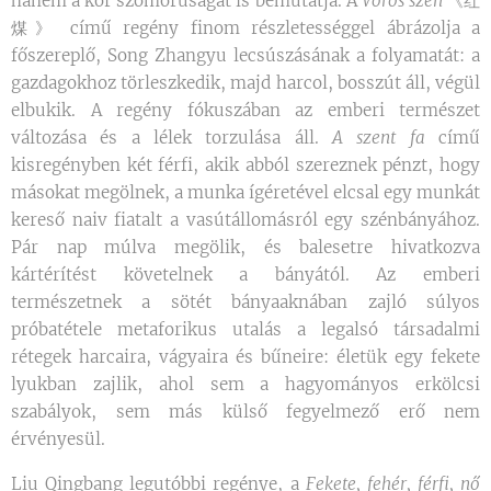
hanem a kor szomorúságát is bemutatja. A
Vörös szén
《红
煤》 című regény finom részletességgel ábrázolja a
főszereplő, Song Zhangyu lecsúszásának a folyamatát: a
gazdagokhoz törleszkedik, majd harcol, bosszút áll, végül
elbukik. A regény fókuszában az emberi természet
változása és a lélek torzulása áll.
A szent fa
című
kisregényben két férfi, akik abból szereznek pénzt, hogy
másokat megölnek, a munka ígéretével elcsal egy munkát
kereső naiv fiatalt a vasútállomásról egy szénbányához.
Pár nap múlva megölik, és balesetre hivatkozva
kártérítést követelnek a bányától. Az emberi
természetnek a sötét bányaaknában zajló súlyos
próbatétele metaforikus utalás a legalsó társadalmi
rétegek harcaira, vágyaira és bűneire: életük egy fekete
lyukban zajlik, ahol sem a hagyományos erkölcsi
szabályok, sem más külső fegyelmező erő nem
érvényesül.
Liu Qingbang legutóbbi regénye, a
Fekete, fehér, férfi, nő