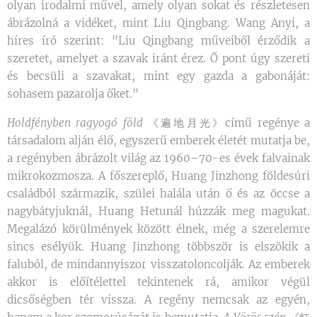
olyan irodalmi művel, amely olyan sokat és részletesen
ábrázolná a vidéket, mint Liu Qingbang. Wang Anyi, a
híres író szerint: "Liu Qingbang műveiből érződik a
szeretet, amelyet a szavak iránt érez. Ő pont úgy szereti
és becsüli a szavakat, mint egy gazda a gabonáját:
sohasem pazarolja őket."
Holdfényben ragyogó föld
《遍地月光》című regénye a
társadalom alján élő, egyszerű emberek életét mutatja be,
a regényben ábrázolt világ az 1960–70-es évek falvainak
mikrokozmosza. A főszereplő, Huang Jinzhong földesúri
családból származik, szülei halála után ő és az öccse a
nagybátyjuknál, Huang Hetunál húzzák meg magukat.
Megalázó körülmények között élnek, még a szerelemre
sincs esélyük. Huang Jinzhong többször is elszökik a
faluból, de mindannyiszor visszatoloncolják. Az emberek
akkor is előítélettel tekintenek rá, amikor végül
dicsőségben tér vissza. A regény nemcsak az egyén,