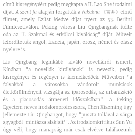
című kisregényéért pedig megkapta a II. Lao She irodalmi
díjat.
A szent fa
alapján forgatták a
Vakakna
《盲井》című
filmet, amely Ezüst Medve díjat nyert az 53. Berlini
Filmfesztiválon. Peking városa Liu Qingbangnak ítélte
oda az "I. Szakmai és erkölcsi kiválóság" díját. Műveit
lefordították angol, francia, japán, orosz, német és olasz
nyelvre is.
Liu Qingbang leginkább kiváló novelláiról ismert,
Kínában "a novellák királyának" is nevezik, pedig
kisregényei és regényei is kiemelkedőek. Műveiben "a
falvakból a városokba vándorolt munkások
életkörülményeit vizsgálja az iparosodás, az urbanizáció
és a piacosodás átmeneti időszakában". A Peking
Egyetem neves irodalomprofesszora, Chen Xiaoming úgy
jellemezte Liu Qingbangot, hogy "puszta tollával a sárga
agyagból 'mintázza alakjait'". Az irodalomkritikus Sun Yu
úgy véli, hogy manapság már csak elvétve találkozunk