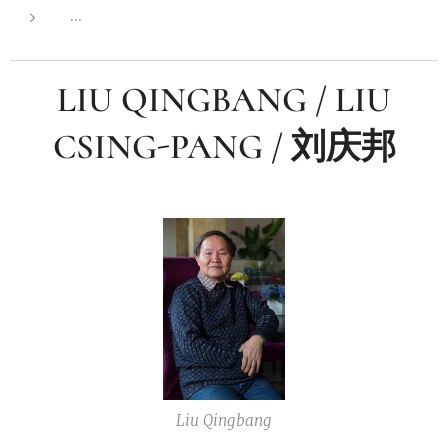
...
LIU QINGBANG / LIU
CSING-PANG / 刘庆邦
Liu Qingbang