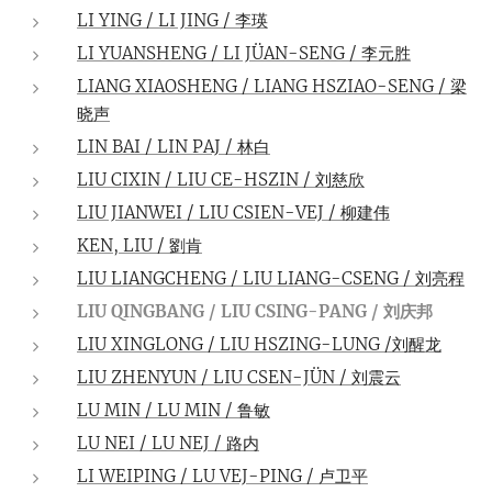
LI YING / LI JING / 李瑛
LI YUANSHENG / LI JÜAN-SENG / 李元胜
LIANG XIAOSHENG / LIANG HSZIAO-SENG / 梁
晓声
LIN BAI / LIN PAJ / 林白
LIU CIXIN / LIU CE-HSZIN / 刘慈欣
LIU JIANWEI / LIU CSIEN-VEJ / 柳建伟
KEN, LIU
/ 劉肯
LIU LIANGCHENG / LIU LIANG-CSENG / 刘亮程
LIU QINGBANG / LIU CSING-PANG / 刘庆邦
LIU XINGLONG / LIU HSZING-LUNG /刘醒龙
LIU ZHENYUN / LIU CSEN-JÜN / 刘震云
LU MIN / LU MIN / 鲁敏
LU NEI / LU NEJ / 路内
LI WEIPING / LU VEJ-PING / 卢卫平