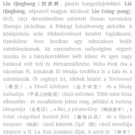
Liu Qingbang
(
刘庆邦
, pinyin hangsúlyjelekkel:
Liú
Qìngbāng
, népszerű magyar átírással:
Liu Csing-pang
),
férfi, 1951 decemberében született Henan tartomány
Shenqiu járásában. A Pekingi Írószövetség alelnöke. A
középiskola után földműveléssel kezdett foglalkozni,
tizenkilenc éves korában egy toborzáson beállt
szénbányásznak. Az ezerméteres mélységben végzett
munka és a bányászvidéken leélt kilenc év igen nagy
hatással volt írói és életszemléletére. Noha évek óta a
városban él, írásainak fő témája továbbra is a falu és a
szénbányák. Öt regényt írt, többek között a
Törésvonal
《断层》, a
Távoli költészet
《远方诗意》 és a
Síkság
balladája
《平原上的歌谣》című műveket. Több mint húsz
elbeszélés- és esszékötete jelent meg, például
A barlang
látogatója
《走窑汉》, a
Mei, a pásztorlány
《梅妞放羊》, a
Fehér virágokkal borított föld
《遍地白花》 és a
Sípoló
hangszer
《响器》 című kötetek.
Cipő
《鞋》című novellája
elnyerte a II. Lu Xun irodalmi díjat,
A szent fa
《神木》