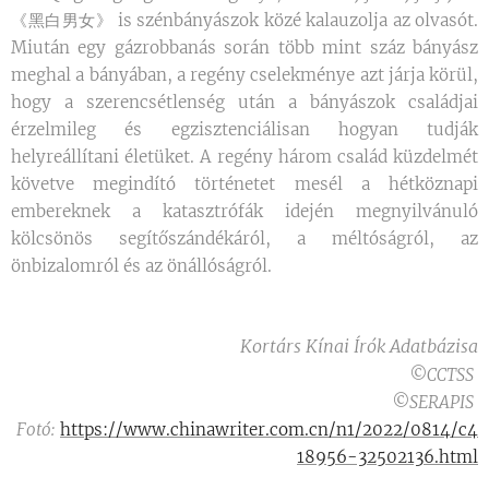
《黑白男女》 is szénbányászok közé kalauzolja az olvasót.
Miután egy gázrobbanás során több mint száz bányász
meghal a bányában, a regény cselekménye azt járja körül,
hogy a szerencsétlenség után a bányászok családjai
érzelmileg és egzisztenciálisan hogyan tudják
helyreállítani életüket. A regény három család küzdelmét
követve megindító történetet mesél a hétköznapi
embereknek a katasztrófák idején megnyilvánuló
kölcsönös segítőszándékáról, a méltóságról, az
önbizalomról és az önállóságról.
Kortárs Kínai Írók Adatbázisa
©CCTSS
©SERAPIS
Fotó:
https://www.chinawriter.com.cn/n1/2022/0814/c4
18956-32502136.html