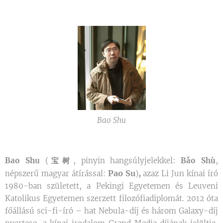
Bao Shu
Bao Shu
(
宝树
, pinyin hangsúlyjelekkel:
Bǎo Shù
,
Pao Su
,
népszerű magyar átírással:
)
azaz Li Jun kínai író
1980-ban született, a Pekingi Egyetemen és Leuveni
Katolikus Egyetemen szerzett filozófiadiplomát. 2012 óta
főállású sci-fi-író – hat Nebula-díj és három Galaxy-díj