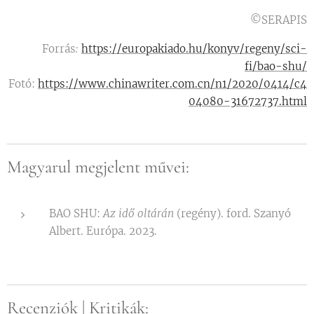
©SERAPIS
Forrás
:
https://europakiado.hu/konyv/regeny/sci-
fi/bao-shu/
Fotó:
https://www.chinawriter.com.cn/n1/2020/0414/c4
04080-31672737.html
Magyarul megjelent művei:
BAO SHU:
Az idő oltárán
(regény). ford. Szanyó
Albert. Európa. 2023.
Recenziók | Kritikák: