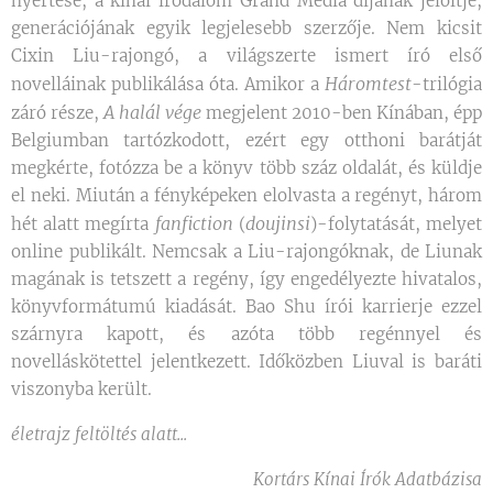
nyertese, a kínai irodalom Grand Media díjának jelöltje,
generációjának egyik legjelesebb szerzője. Nem kicsit
Cixin Liu-rajongó, a világszerte ismert író első
Háromtest
novelláinak publikálása óta. Amikor a
-trilógia
A halál vége
záró része,
megjelent 2010-ben Kínában, épp
Belgiumban tartózkodott, ezért egy otthoni barátját
megkérte, fotózza be a könyv több száz oldalát, és küldje
el neki. Miután a fényképeken elolvasta a regényt, három
fanfiction
doujinsi
hét alatt megírta
(
)-folytatását, melyet
online publikált. Nemcsak a Liu-rajongóknak, de Liunak
magának is tetszett a regény, így engedélyezte hivatalos,
könyvformátumú kiadását. Bao Shu írói karrierje ezzel
szárnyra kapott, és azóta több regénnyel és
novelláskötettel jelentkezett. Időközben Liuval is baráti
viszonyba került.
életrajz feltöltés alatt...
Kortárs Kínai Írók Adatbázisa