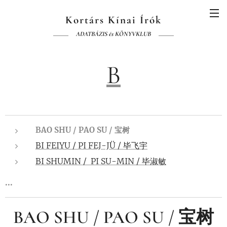
Kortárs Kínai Írók
ADATBÁZIS és KÖNYVKLUB
B
BAO SHU / PAO SU / 宝树
BI FEIYU / PI FEJ-JÜ / 毕飞宇
BI SHUMIN / PI SU-MIN / 毕淑敏
...
BAO SHU / PAO SU / 宝树