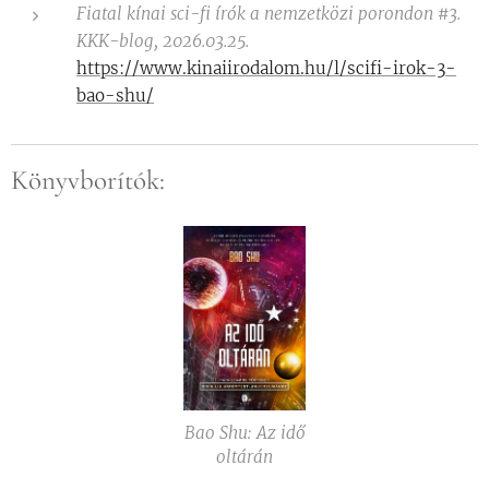
Fiatal kínai sci-fi írók a nemzetközi porondon #3.
KKK-blog, 2026.03.25.
https://www.kinaiirodalom.hu/l/scifi-irok-3-
bao-shu/
Könyvborítók:
Bao Shu: Az idő
oltárán