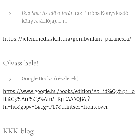
(
Bao Shu: Az idő oltárán
az Európa Könyvkiadó
könyvajánlója). n.n.
https://jelen.media/kultura/gombvillam-parancsra/
Olvass bele!
Google Books (részletek):
https://www.google.hu/books/edition/Az_id%C5%91_o
lt%C3%A1r%C3%A1n/-RjjEAAAQBAJ?
hl=hu&gbpv=1&pg=PT7&printsec=frontcover
KKK-blog: