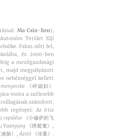
rással:
Ma Csin-lien
),
Autonóm Terület Xiji
lnöke. Falun nőtt fel,
skolába, és 2000-ben
 ideig a mezőgazdasági
tt, majd megpályázott
os nehézséggel kellett
 menyecske
《碎媳妇》
ra vonta a szélesebb
csillagának számított.
ebb regényei:
Az írisz
a repülése
《小穆萨的飞
u Yuanyang
《绣鸳鸯》,
《难肠》,
Ázsió
《珍重》.