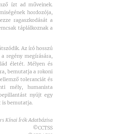
emző ízt ad műveinek.
emiségének hordozója,
jezze ragaszkodását a
nemcsak táplálkoznak a
átszódik. Az író hosszú
k a regény megírására,
lád életét. Mélyen és
kra, bemutatja a rokoni
jellemző toleranciát és
ánti mély, humanista
bepillantást nyújt egy
 is bemutatja.
rs Kínai Írók Adatbázisa
©CCTSS