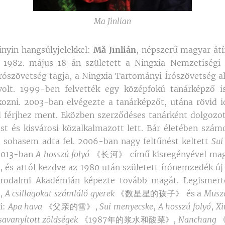
Ma Jinlian
pinyin hangsúlyjelekkel:
Mǎ Jīnlián
, népszerű magyar átí
 1982. május 18-án született a Ningxia Nemzetiségi 
rószövetség tagja, a Ningxia Tartományi Írószövetség ale
olt. 1999-ben felvették egy középfokú tanárképző i
lkozni. 2003-ban elvégezte a tanárképzőt, utána rövid
 férjhez ment. Eközben szerződéses tanárként dolgozo
ást és kisvárosi közalkalmazott lett. Bár életében szám
t sohasem adta fel. 2006-ban nagy feltűnést keltett
Sui
 2013-ban
A hosszú folyó
《长河》 című kisregényével magá
, és attól kezdve az 1980 után született írónemzedék új 
rodalmi Akadémián képezte tovább magát. Legismert
,
A csillagokat számláló gyerek
《数星星的孩子》 és a
Musz
i:
Apa hava
《父亲的雪》,
Sui menyecske
,
A hosszú folyó
,
Xi
savanyított zöldségek
《1987年的浆水和酸菜》,
Nanchang