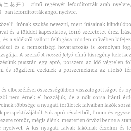
花开》 című regényét lefordították arab nyelvre
-ban lefordították angol nyelvre.
közeli" írónak szokás nevezni, mert írásainak kiindulópo
uval és a földdel kapcsolatos, forró szeretetet érez. Írá
e, és a vidékről vallott felfogása minden művében kifeje
dései és a nemzetiségi hovatartozás is komolyan fogla
izsgálja. A szerző
A hosszú folyó
című kisregény keletke
zésünk pusztán egy apró, porszem az idő végtelen f
i és rögzíteni ezeknek a porszemeknek az utolsó fén
i és elbeszélései összességükben visszafogottságot és n
ezői nem érnek el hozzájuk, de a nők sorsa iránti ér
einek többsége a nyugati területek falvaiban lakók sorsát
 perspektívájából. Sok apró részletből, finom és egyszer
lvezete tömör, mégis élénk, mesterien ötvözi benne a sta
i
nyelvvel. A kis nyugati falvak lakóinak érzelmi és le