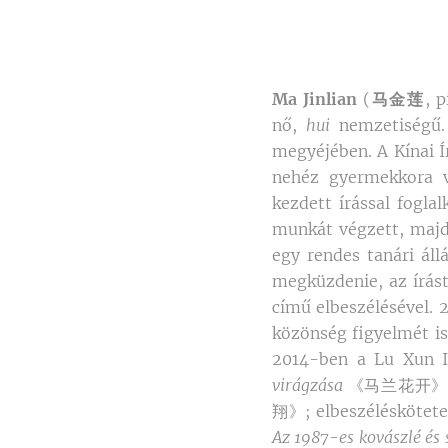
Ma Jinlian
(
马金莲
, 
nő,
hui
nemzetiségű.
megyéjében. A Kínai Í
nehéz gyermekkora v
kezdett írással fogla
munkát végzett, majd
egy rendes tanári áll
megküzdenie, az írás
című elbeszélésével.
közönség figyelmét is
2014-ben a Lu Xun I
virágzása
《马兰花开》
翔》; elbeszéléskötete
Az 1987-es kovászlé és 