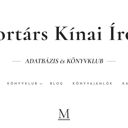
rtárs Kínai Í
ADATBÁZIS és KÖNYVKLUB
KÖNYVKLUB
BLOG
KÖNYVAJÁNLÓK
K
M