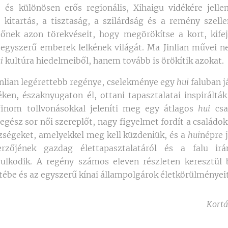
, és különösen erős regionális, Xihaigu vidékére jell
 kitartás, a tisztaság, a szilárdság és a remény szell
zőnek azon törekvéseit, hogy megörökítse a kort, kife
z egyszerű emberek lelkének világát. Ma Jinlian művei 
i
kultúra hiedelmeiből, hanem tovább is örökítik azokat.
nlian legérettebb regénye, cselekménye egy
hui
faluban j
ken, északnyugaton él, ottani tapasztalatai inspiráltá
finom tollvonásokkal jeleníti meg egy átlagos
hui
csa
egész sor női szereplőt, nagy figyelmet fordít a családo
zségeket, amelyekkel meg kell küzdeniük, és a
hui
népre 
rzőjének gazdag élettapasztalatáról és a falu ir
rulkodik. A regény számos eleven részleten keresztül 
tébe és az egyszerű kínai állampolgárok életkörülményeit
Kortá