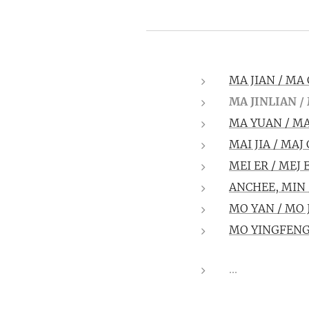
MA JIAN / MA
MA JINLIAN /
MA YUAN / MA
MAI JIA / MAJ
MEI ER / MEJ 
ANCHEE, MIN 
MO YAN / MO 
MO YINGFENG
...