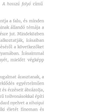
,
A hosszú folyó
című
ntja a falu, és minden
sainak állandó témája a
zésre jut. Mindeközben
lkoztatják, írásaiban
zéséről a következőket
olyamában. Írásaimmal
yét, mielőtt végképp
yugalmat árasztanak, a
deklődés egyértelműen
 és érzéseit ábrázolja,
ű tollvonásokkal építi
ndard nyelvet a
xihaigui
lki életét finoman és