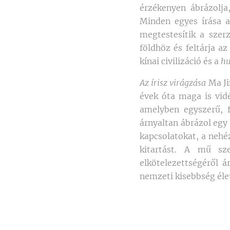
érzékenyen ábrázolja
Minden egyes írása a
megtestesítik a szer
földhöz és feltárja a
kínai civilizáció és a
hu
Az írisz virágzása
Ma Ji
évek óta maga is vidé
amelyben egyszerű, 
árnyaltan ábrázol egy 
kapcsolatokat, a nehé
kitartást. A mű sze
elkötelezettségéről á
nemzeti kisebbség éle