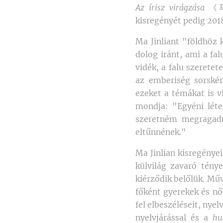
Az írisz virágzása
《马兰
kisregényét pedig 2018
Ma Jinliant "földhöz 
dolog iránt, ami a fal
vidék, a falu szeretet
az emberiség sorskér
ezeket a témákat is v
mondja: "Egyéni léte
szeretném megragadn
eltűnnének."
Ma Jinlian kisregénye
külvilág zavaró tény
kiérződik belőlük. Műv
főként gyerekek és nők
fel elbeszéléseit, nye
nyelvjárással és a
hu