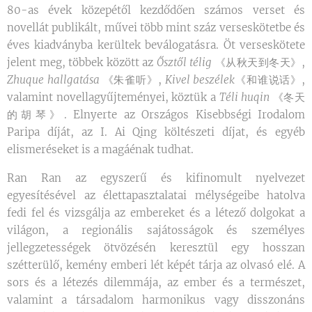
80-as évek közepétől kezdődően számos verset és
novellát publikált, művei több mint száz verseskötetbe és
éves kiadványba kerültek beválogatásra. Öt verseskötete
jelent meg, többek között az
Ősztől télig
《从秋天到冬天》,
Zhuque hallgatása
《朱雀听》,
Kivel beszélek
《和谁说话》,
valamint novellagyűjteményei, köztük a
Téli huqin
《冬天
的胡琴》. Elnyerte az Országos Kisebbségi Irodalom
Paripa díját, az I. Ai Qing költészeti díjat, és egyéb
elismeréseket is a magáénak tudhat.
Ran Ran az egyszerű és kifinomult nyelvezet
egyesítésével az élettapasztalatai mélységeibe hatolva
fedi fel és vizsgálja az embereket és a létező dolgokat a
világon, a regionális sajátosságok és személyes
jellegzetességek ötvözésén keresztül egy hosszan
szétterülő, kemény emberi lét képét tárja az olvasó elé. A
sors és a létezés dilemmája, az ember és a természet,
valamint a társadalom harmonikus vagy disszonáns