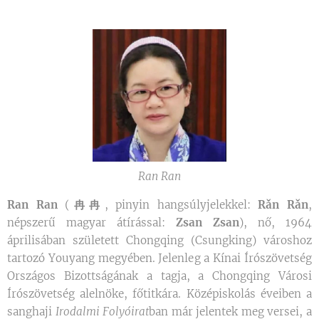
Ran Ran
Ran Ran
(
冉冉
, pinyin hangsúlyjelekkel:
Rǎn Rǎn
,
népszerű magyar átírással:
Zsan Zsan
), nő, 1964
áprilisában született Chongqing (Csungking) városhoz
tartozó Youyang megyében. Jelenleg a Kínai Írószövetség
Országos Bizottságának a tagja, a Chongqing Városi
Írószövetség alelnöke, főtitkára. Középiskolás éveiben a
sanghaji
Irodalmi Folyóirat
ban már jelentek meg versei, a