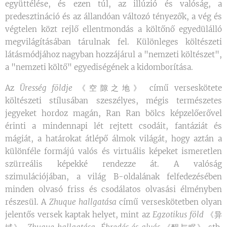
együttélése, és ezen túl, az illúzió és valóság, a
predesztináció és az állandóan változó tényezők, a vég és
végtelen közt rejlő ellentmondás a költőnő egyedülálló
megvilágításában tárulnak fel. Különleges költészeti
látásmódjához nagyban hozzájárul a "nemzeti költészet",
a "nemzeti költő" egyediségének a kidomborítása.
Az
Üresség földje
《空隙之地》 című verseskötete
költészeti stílusában szeszélyes, mégis természetes
jegyeket hordoz magán, Ran Ran bölcs képzelőerővel
érinti a mindennapi lét rejtett csodáit, fantáziát és
mágiát, a határokat átlépő álmok világát, hogy aztán a
különféle formájú valós és virtuális képeket ismeretlen
szürreális képekké rendezze át. A valóság
szimulációjában, a világ B-oldalának felfedezésében
minden olvasó friss és csodálatos olvasási élményben
részesül. A
Zhuque hallgatása
című verseskötetben olyan
jelentős versek kaptak helyet, mint az
Egzotikus föld
《异