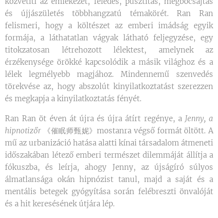
közvetíti az emlékezet, feledés, pusztítás, megbocsájtás
és újjászületés többhangzatú témakörét. Ran Ran
felismeri, hogy a költészet az emberi imádság egyik
formája, a láthatatlan vágyak látható feljegyzése, egy
titokzatosan létrehozott lélektest, amelynek az
érzékenysége örökké kapcsolódik a másik világhoz és a
lélek legmélyebb magjához. Mindennemű szenvedés
törekvése az, hogy abszolút kinyilatkoztatást szerezzen
és megkapja a kinyilatkoztatás fényét.
Ran Ran öt éven át újra és újra átírt regénye, a
Jenny, a
hipnotizőr
《催眠师甄妮》mostanra végső formát öltött. A
mű az urbanizáció hatása alatti kínai társadalom átmeneti
időszakában létező emberi természet dilemmáját állítja a
fókuszba, és leírja, ahogy Jenny, az újságíró súlyos
álmatlansága okán hipnózist tanul, majd a saját és a
mentális betegek gyógyítása során felébreszti önvalóját
és a hit keresésének útjára lép.