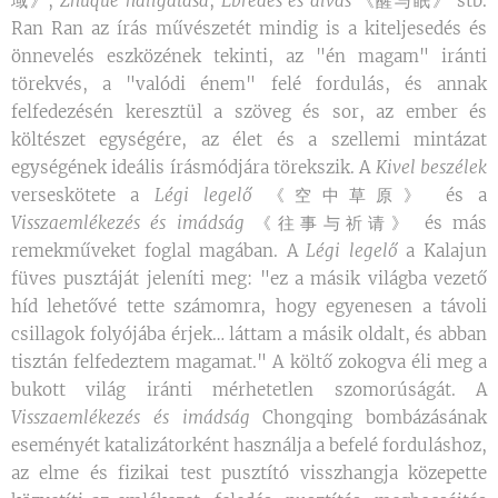
域》,
Zhuque hallgatása
,
Ébredés és alvás
《醒与眠》 stb.
Ran Ran az írás művészetét mindig is a kiteljesedés és
önnevelés eszközének tekinti, az "én magam" iránti
törekvés, a "valódi énem" felé fordulás, és annak
felfedezésén keresztül a szöveg és sor, az ember és
költészet egységére, az élet és a szellemi mintázat
egységének ideális írásmódjára törekszik. A
Kivel beszélek
verseskötete a
Légi legelő
《空中草原》 és a
Visszaemlékezés és imádság
《往事与祈请》 és más
remekműveket foglal magában. A
Légi legelő
a Kalajun
füves pusztáját jeleníti meg: "ez a másik világba vezető
híd lehetővé tette számomra, hogy egyenesen a távoli
csillagok folyójába érjek… láttam a másik oldalt, és abban
tisztán felfedeztem magamat." A költő zokogva éli meg a
bukott világ iránti mérhetetlen szomorúságát. A
Visszaemlékezés és imádság
Chongqing bombázásának
eseményét katalizátorként használja a befelé forduláshoz,
az elme és fizikai test pusztító visszhangja közepette