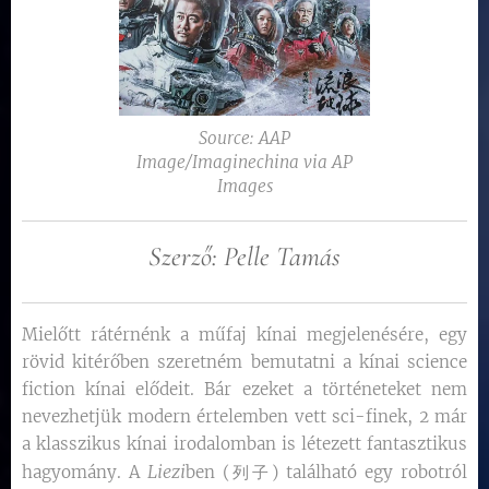
Source: AAP
Image/Imaginechina via AP
Images
Szerző: Pelle Tamás
Mielőtt rátérnénk a műfaj kínai megjelenésére, egy
rövid kitérőben szeretném bemutatni a kínai science
fiction kínai elődeit. Bár ezeket a történeteket nem
nevezhetjük modern értelemben vett sci-finek, 2 már
a klasszikus kínai irodalomban is létezett fantasztikus
Liezi
hagyomány. A
ben (列子) található egy robotról