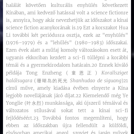
halálát követően kulturális enyhülés következett
Kínában, ami kedvező hatással volt a science fictionre
is, annyira, hogy akár nevezhetjük az időszakot a kínai
science fiction aranykorának is.19 Ezt a korszakot Hua
Li további két periódusra osztja, ezek az "enyhülés"
(1976–1979) és a "lehűlés" (1980–1983) időszakai.
Ezen évek alatt a műfaj komoly változásokon esett át,
ugyanis ekkoriban kezdett a sci-fi túllépni a korábbi
témái és a gyermekirodalom határain.20 Ennek kiváló
Korallsziget
példája Tong Enzheng (童恩正)
halálsugara
Shanhudao de siguang
(珊瑚岛的死光
)21
című műve, amely kiadása évében elnyerte a Kína
legjobb novellájának járó díjat.22 Kiemelendő még Ye
Yonglie (叶永烈) munkássága, aki újszerű témáival és
változatos stílusával sokat tett a kínai sci-fi
fejlődéséért.23 Továbbá fontos megemlíteni, hogy
ebben az időszakban újra fellendült a külföldi,
elsősorban amerikai, angol, szovjet és japán művek