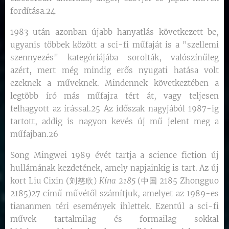
fordítása.24
1983 után azonban újabb hanyatlás következett be,
ugyanis többek között a sci-fi műfaját is a "szellemi
szennyezés" kategóriájába sorolták, valószínűleg
azért, mert még mindig erős nyugati hatása volt
ezeknek a műveknek. Mindennek következtében a
legtöbb író más műfajra tért át, vagy teljesen
felhagyott az írással.25 Az időszak nagyjából 1987-ig
tartott, addig is nagyon kevés új mű jelent meg a
műfajban.26
Song Mingwei 1989 évét tartja a science fiction új
hullámának kezdetének, amely napjainkig is tart. Az új
kort Liu Cixin (刘慈欣)
Kína 2185
(中国 2185 Zhongguo
2185)27 című művétől számítjuk, amelyet az 1989-es
tiananmen téri események ihlettek. Ezentúl a sci-fi
művek tartalmilag és formailag sokkal