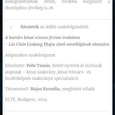
kidolgozottabbak lettek, továbbá megjelent a
disztópikus jövőkép is.28
Részletek
az alábbi szakdolgozatból:
A
kortárs
kínai
science
fiction
irodalom
-
Liu
Cixin
Liulang
Diqiu
című
novellájának
elemzése
Alapszakos szakdolgozat
Készítette:
Pelle Tamás
, Keleti nyelvek és kultúrák
alapszak – kínai szakirány, kínai tolmács- és
fordítóképzés szakirányú specializáció
Témavezető:
Major Kornélia
, megbízott előadó
ELTE, Budapest, 2024