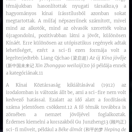
témájukban hasonlítottak nyugati társaikra,9 a
hagyományos kínai írásstílusból azonban sokat
megtartottak. A műfaj népszerűnek számított, mivel
mind az alkotók, mind az olvasók szerették volna
újragondolni, pozitívabban látni a jövőt, különösen
Kínáét. Erre különösen az utópisztikus regények adtak
lehetőséget, ezért a sci-fi ezen formája volt a
Az új
Kína jövője
legelterjedtebb. Liang Qichao (梁启超)
Xin Zhongguo weilaiji
(新中国未来记
)10 jó példája ennek
a kategóriának.11
A Kínai Köztársaság kikiáltásával (1912) az
irodalomban is változás állt be, ami a sci-fire nem volt
kedvező hatással. Ezalatt az idő alatt a fordítások
száma jelentősen csökkent.12 A fő témák továbbra is
zömében a nemzet jövőjével foglalkoztak.
Érdemes kiemelni a korszakból Gu Junzheng13 (顾均正)
Béke álmát
Heping de
sci-fi műveit, például a
(和平的梦