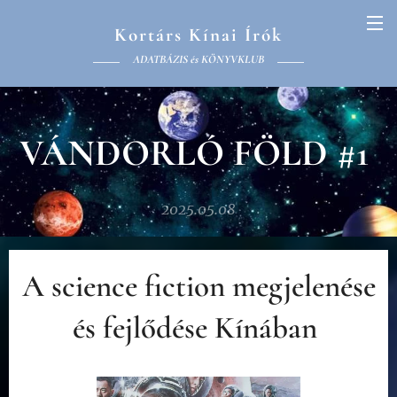
Kortárs Kínai Írók
ADATBÁZIS és KÖNYVKLUB
VÁNDORLÓ FÖLD #1
2025.05.08
A science fiction megjelenése
és fejlődése Kínában