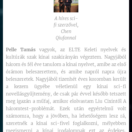
A híres sci-
fi szerzővel,
Chen
Qiufannal
Pelle Tamás
vagyok, az ELTE Keleti nyelvek és
kultúrák szak kínai szakirányán végeztem. Nagyjából
három és fél éve tanulom a kínai nyelvet, amibe az első
órámon beleszerettem, és amibe napról napra újra
beleszeretek. Nagyjából tizenhét éves koromban került
a kezem ügyébe véletlenül egy kínai sci-fi
novellásgyűjtemény, de csak pár évvel később tetszett
meg igazán a műfaj, amikor elolvastam Liu Cixintől A
háromtest-problémát. Ezek után egyértelmű volt
számomra, hogy a jövőben, ha lehetőségem lesz rá,
szeretnék a kínai sci-fivel foglalkozni, mélyebben
megismerni a kínai irodalomnak ezt az érdekes,