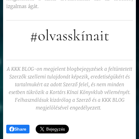
izgalmas ágát.
#olvasskínait
A KKK BLOG-on megjelent blogbejegyzések a feltüntetett
Szerzők szellemi tulajdonát képezik, eredetiségükért és
tartalmukért az adott Szerző felel, és nem minden
esetben tükrözik a Kortárs Kínai Könyvklub véleményét.
Felhasználásuk kizárólag a Szerző és a KKK BLOG
megjelölésével engedélyezett.
Share