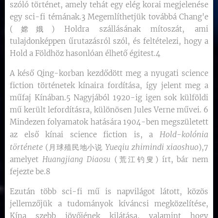
szóló történet, amely tehát egy elég korai megjelenése
egy sci-fi témának.3 Megemlíthetjük továbbá Chang'e
(嫦娥) Holdra szállásának mítoszát, ami
tulajdonképpen űrutazásról szól, és feltételezi, hogy a
Hold a Földhöz hasonlóan élhető égitest.4
A késő Qing-korban kezdődött meg a nyugati science
fiction történetek kínaira fordítása, így jelent meg a
műfaj Kínában.5 Nagyjából 1920-ig igen sok külföldi
mű került lefordításra, különösen Jules Verne művei. 6
Mindezen folyamatok hatására 1904-ben megszületett
Hold-kolónia
az első kínai science fiction is, a
története
Yueqiu zhimindi xiaoshuo
(月球殖民地小说
),7
amelyet
Huangjiang Diaosu
(荒江钓叟) írt, bár nem
fejezte be.8
Ezután több sci-fi mű is napvilágot látott, közös
jellemzőjük a tudományok kíváncsi megközelítése,
Kína szebb jövőjének kilátása, valamint hogy