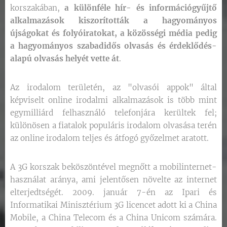
korszakában,
a különféle hír- és információgyűjtő
alkalmazások kiszorították a hagyományos
újságokat és folyóiratokat, a közösségi média pedig
a hagyományos szabadidős olvasás és érdeklődés-
alapú olvasás helyét vette át
.
Az irodalom területén, az "olvasói appok" által
képviselt online irodalmi alkalmazások is több mint
egymilliárd felhasználó telefonjára kerültek fel;
különösen a fiatalok populáris irodalom olvasása terén
az online irodalom teljes és átfogó győzelmet aratott.
A 3G korszak beköszöntével megnőtt a mobilinternet-
használat aránya, ami jelentősen növelte az internet
elterjedtségét. 2009. január 7-én az Ipari és
Informatikai Minisztérium 3G licencet adott ki a China
Mobile, a China Telecom és a China Unicom számára.