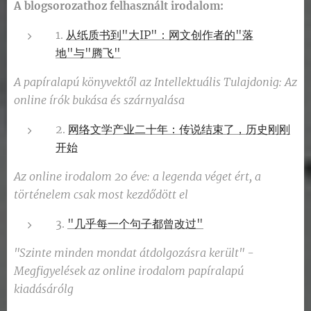
A blogsorozathoz felhasznált irodalom:
1.
从纸质书到"大IP"：网文创作者的"落
地"与"腾飞"
A papíralapú könyvektől az Intellektuális Tulajdonig: Az
online írók bukása és szárnyalása
2.
网络文学产业二十年：传说结束了，历史刚刚
开始
Az online irodalom 20 éve: a legenda véget ért, a
történelem csak most kezdődött el
3.
"几乎每一个句子都曾改过"
"Szinte minden mondat átdolgozásra került" -
Megfigyelések az online irodalom papíralapú
kiadásárólg