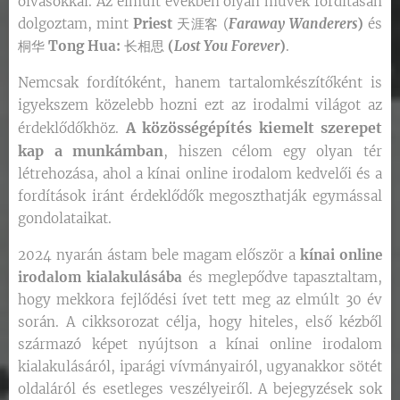
olvasókkal. Az elmúlt években olyan művek fordításán
dolgoztam, mint
Priest
天涯客 (
Faraway Wanderers
)
és
桐华
Tong Hua:
长相思
(
Lost You Forever
)
.
Nemcsak fordítóként, hanem tartalomkészítőként is
igyekszem közelebb hozni ezt az irodalmi világot az
A közösségépítés kiemelt szerepet
érdeklődőkhöz.
kap a munkámban
, hiszen célom egy olyan tér
létrehozása, ahol a kínai online irodalom kedvelői és a
fordítások iránt érdeklődők megoszthatják egymással
gondolataikat.
2024 nyarán ástam bele magam először a
kínai online
irodalom kialakulásába
és meglepődve tapasztaltam,
hogy mekkora fejlődési ívet tett meg az elmúlt 30 év
során. A cikksorozat célja, hogy hiteles, első kézből
származó képet nyújtson a kínai online irodalom
kialakulásáról, iparági vívmányairól, ugyanakkor sötét
oldaláról és esetleges veszélyeiről. A bejegyzések sok