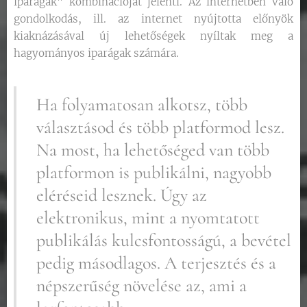
iparágak" kombinációját jelenti. Az internetben való
gondolkodás, ill. az internet nyújtotta előnyök
kiaknázásával új lehetőségek nyíltak meg a
hagyományos iparágak számára.
Ha folyamatosan alkotsz, több
választásod és több platformod lesz.
Na most, ha lehetőséged van több
platformon is publikálni, nagyobb
eléréseid lesznek. Úgy az
elektronikus, mint a nyomtatott
publikálás kulcsfontosságú, a bevétel
pedig másodlagos. A terjesztés és a
népszerűség növelése az, ami a