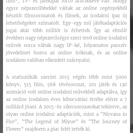
film-, TV- és játékipar forró árucikkévé vált. Ahogy
egyre népszerűbbekké váltak az online regényekből
készült filmsorozatok és filmek, az irodalmi ipar új
lehetőségeket szimatolt. Egy-egy mű játékadaptációs
jogai akár több milliót is érhettek. Így az elmúlt
években nagy népszerűségre szert tevő online irodalmi
művek sorra váltak nagy IP-ké, folyamatos passzív
jövedelmet hozva az online íróknak, és az online
irodalom valóban elkezdett szárnyalni.
A statisztikák szerint 2015 végén több mint 5000
könyv, 515 film, 568 tévésorozat, 201 játék és 130
animáció volt online irodalmi művekből adaptálva, így
az online irodalom éves kibocsátási értéke elérte a 7
milliárd jüant. A 2015-ös sikersorozatokat tekintve, az
olyan online irodalmi adaptációk, mint a "Nirvana in
Fire", "The Legend of Miyue" és "The Journey of
Flower" majdnem a piac felét tették ki.