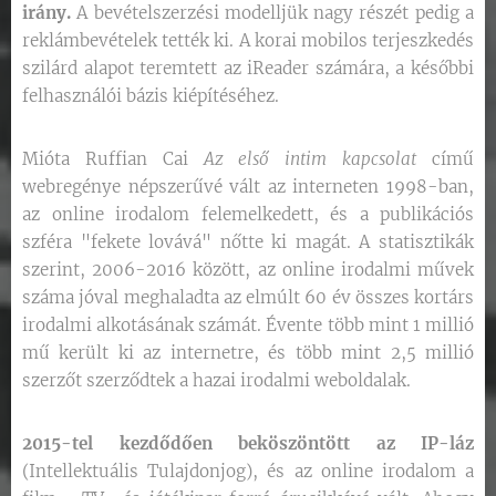
irány.
A bevételszerzési modelljük nagy részét pedig a
reklámbevételek tették ki. A korai mobilos terjeszkedés
szilárd alapot teremtett az iReader számára, a későbbi
felhasználói bázis kiépítéséhez.
Mióta Ruffian Cai
Az első intim kapcsolat
című
webregénye népszerűvé vált az interneten 1998-ban,
az online irodalom felemelkedett, és a publikációs
szféra "fekete lovává" nőtte ki magát. A statisztikák
szerint, 2006-2016 között, az online irodalmi művek
száma jóval meghaladta az elmúlt 60 év összes kortárs
irodalmi alkotásának számát. Évente több mint 1 millió
mű került ki az internetre, és több mint 2,5 millió
szerzőt szerződtek a hazai irodalmi weboldalak.
2015-tel kezdődően beköszöntött az IP-láz
(Intellektuális Tulajdonjog), és az online irodalom a