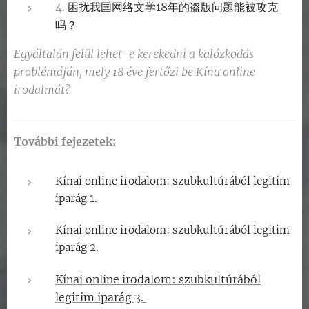
4.
困扰我国网络文学18年的盗版问题能被攻克
吗？
Egyáltalán felül lehet-e kerekedni a kalózkodás
problémáján, mely 18 éve fertőzi be Kína online
irodalmát?
További fejezetek:
Kínai online irodalom: szubkultúrából legitim
iparág 1.
Kínai online irodalom: szubkultúrából legitim
iparág 2.
Kínai online irodalom: szubkultúrából
legitim iparág 3.