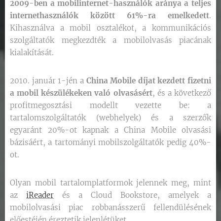
2009-ben a mobilinternet-használók aránya a teljes
internethasználók között 61%-ra emelkedett
.
Kihasználva a mobil osztalékot, a kommunikációs
szolgáltatók megkezdték a mobilolvasás piacának
kialakítását.
2010. január 1-jén a
China Mobile díjat kezdett fizetni
a mobil készülékeken való olvasásért
, és a következő
profitmegosztási modellt vezette be: a
tartalomszolgáltatók (webhelyek) és a szerzők
egyaránt 20%-ot kapnak a China Mobile olvasási
bázisáért, a tartományi mobilszolgáltatók pedig 40%-
ot.
Olyan mobil tartalomplatformok jelennek meg, mint
az
iReader
és a Cloud Bookstore, amelyek a
mobilolvasási piac robbanásszerű fellendülésének
előestéjén éreztetik jelenlétüket.