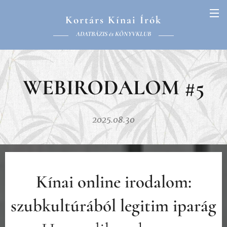
Kortárs Kínai Írók
ADATBÁZIS és KÖNYVKLUB
WEBIRODALOM #5
2025.08.30
Kínai online irodalom:
szubkultúrából legitim iparág