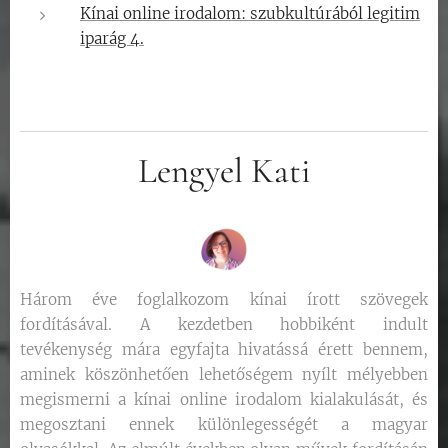
Kínai online irodalom: szubkultúrából legitim
iparág 4.
Lengyel Kati
Három éve foglalkozom kínai írott szövegek
fordításával. A kezdetben hobbiként indult
tevékenység mára egyfajta hivatássá érett bennem,
aminek köszönhetően lehetőségem nyílt mélyebben
megismerni a kínai online irodalom kialakulását, és
megosztani ennek különlegességét a magyar