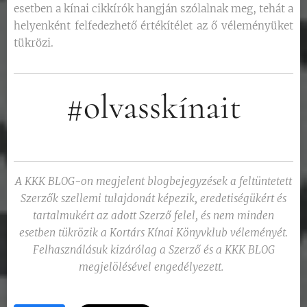
esetben a kínai cikkírók hangján szólalnak meg, tehát a
helyenként felfedezhető értékítélet az ő véleményüket
tükrözi.
#olvasskínait
A KKK BLOG-on megjelent blogbejegyzések a feltüntetett
Szerzők szellemi tulajdonát képezik, eredetiségükért és
tartalmukért az adott Szerző felel, és nem minden
esetben tükrözik a Kortárs Kínai Könyvklub véleményét.
Felhasználásuk kizárólag a Szerző és a KKK BLOG
megjelölésével engedélyezett.