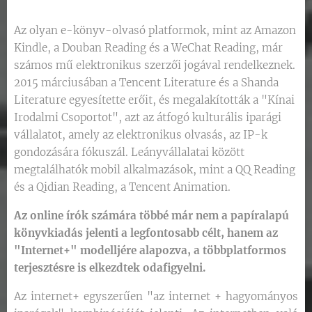
Az olyan e-könyv-olvasó platformok, mint az Amazon
Kindle, a Douban Reading és a WeChat Reading, már
számos mű elektronikus szerzői jogával rendelkeznek.
2015 márciusában a Tencent Literature és a Shanda
Literature egyesítette erőit, és megalakították a "Kínai
Irodalmi Csoportot", azt az átfogó kulturális iparági
vállalatot, amely az elektronikus olvasás, az IP-k
gondozására fókuszál. Leányvállalatai között
megtalálhatók mobil alkalmazások, mint a QQ Reading
és a Qidian Reading, a Tencent Animation.
Az online írók számára többé már nem a papíralapú
könyvkiadás jelenti a legfontosabb célt, hanem az
"Internet+" modelljére alapozva, a többplatformos
terjesztésre is elkezdtek odafigyelni.
Az internet+ egyszerűen "az internet + hagyományos