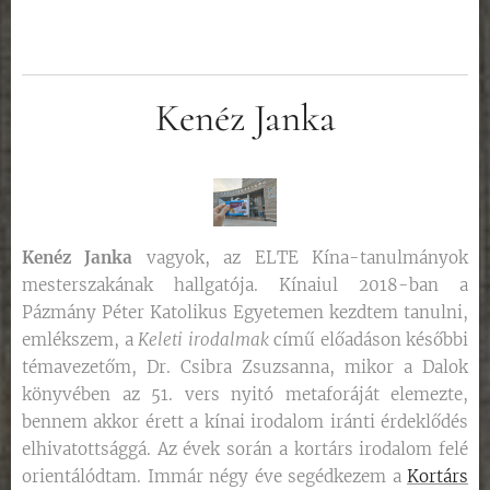
Kenéz Janka
Kenéz Janka
vagyok, az ELTE Kína-tanulmányok
mesterszakának hallgatója. Kínaiul 2018-ban a
Pázmány Péter Katolikus Egyetemen kezdtem tanulni,
emlékszem, a
Keleti irodalmak
című előadáson későbbi
témavezetőm, Dr. Csibra Zsuzsanna, mikor a Dalok
könyvében az 51. vers nyitó metaforáját elemezte,
bennem akkor érett a kínai irodalom iránti érdeklődés
elhivatottsággá. Az évek során a kortárs irodalom felé
orientálódtam. Immár négy éve segédkezem a
Kortárs