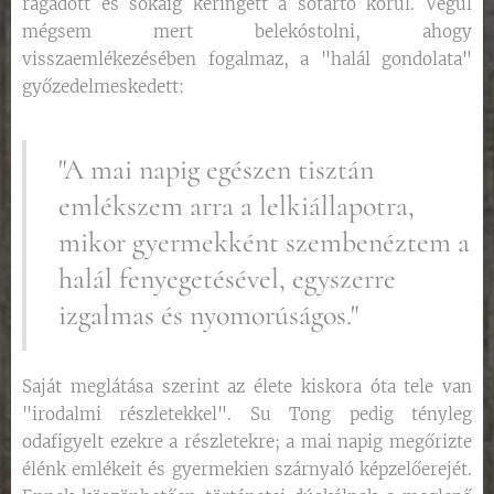
ragadott és sokáig keringett a sótartó körül. Végül
mégsem mert belekóstolni, ahogy
visszaemlékezésében fogalmaz, a "halál gondolata"
győzedelmeskedett:
"A mai napig egészen tisztán
emlékszem arra a lelkiállapotra,
mikor gyermekként szembenéztem a
halál fenyegetésével, egyszerre
izgalmas és nyomorúságos."
Saját meglátása szerint az élete kiskora óta tele van
"irodalmi részletekkel". Su Tong pedig tényleg
odafigyelt ezekre a részletekre; a mai napig megőrizte
élénk emlékeit és gyermekien szárnyaló képzelőerejét.