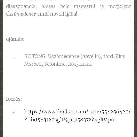
disszonancia, olvass bele magyarul is megjelent
Úszómedence
című novellájába!
ajánlás:
SU TONG: Úszómedence (novella), ford. Kiss
Marcell, Felonline, 2013.12.21.
forrás:
https://www.douban.com/note/554256420/
?_i=1583120sglP4pu,1583780sglP4pu