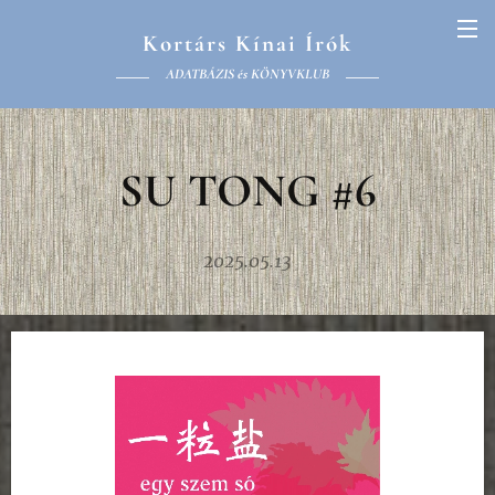
Kortárs Kínai Írók
ADATBÁZIS és KÖNYVKLUB
SU TONG #6
2025.05.13