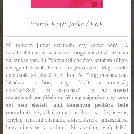
Szerző: Kenéz Janka / KKK
Mi minden juthat eszünkbe egy csipet sóról? A
halálfélelem nem valószínű, hogy sokaknak az első
háromban van. Su Tongnak kilenc éves korában súlyos
vesegyulladással kellett megküzdenie. Míg szülei
dolgoztak, az iskolától eltiltott Su Tong magányosan
lábadozott otthon, maga felelt az orvosság
előkészítéséért és adagolásáért is.
Az orvosi
utasításnak megfelelően, fél évig szigorúan egy szem
sót sem ehetett, ami keményen próbára tette
önuralmát.
Egy alkalommal, amikor már úgy érezte,
tényleg nem tud ellenállni a kísértésnek, kihasználva,
hogy nincs senki otthon, aki rászóljon, evőpálcikát