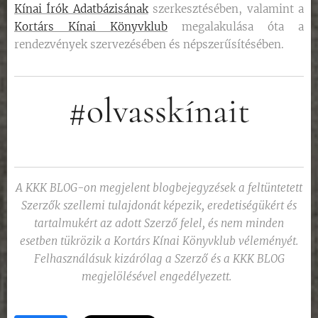
Kínai Írók Adatbázisának
szerkesztésében, valamint a
Kortárs Kínai Könyvklub
megalakulása óta a
rendezvények szervezésében és népszerűsítésében.
#olvasskínait
A KKK BLOG-on megjelent blogbejegyzések a feltüntetett
Szerzők szellemi tulajdonát képezik, eredetiségükért és
tartalmukért az adott Szerző felel, és nem minden
esetben tükrözik a Kortárs Kínai Könyvklub véleményét.
Felhasználásuk kizárólag a Szerző és a KKK BLOG
megjelölésével engedélyezett.