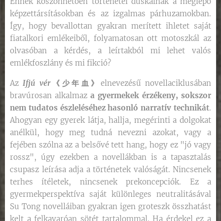
Ennek köszönhetően történetei dúskálnak a meglepő
képzettársításokban és az izgalmas párhuzamokban.
Így, hogy bevallottan gyakran merített ihletet saját
fiatalkori emlékeiből, folyamatosan ott motoszkál az
olvasóban a kérdés, a leírtakból mi lehet valós
emlékfoszlány és mi fikció?
Az
Ifjú vér
《少年血》
elnevezésű novellaciklusában
bravúrosan alkalmaz
a gyermekek érzékeny, sokszor
nem tudatos észleléséhez hasonló narratív technikát
.
Ahogyan egy gyerek látja, hallja, megérinti a dolgokat
anélkül, hogy meg tudná nevezni azokat, vagy a
fejében szólna az a belsővé tett hang, hogy ez "jó vagy
rossz", úgy ezekben a novellákban is a tapasztalás
csupasz leírása adja a történetek valóságát. Nincsenek
terhes ítéletek, nincsenek prekoncepciók. Ez a
gyermekperspektíva saját különleges neutralitásával
Su Tong novelláiban gyakran igen groteszk összhatást
kelt a felkavaróan sötét tartalommal. Ha érdekel ez a