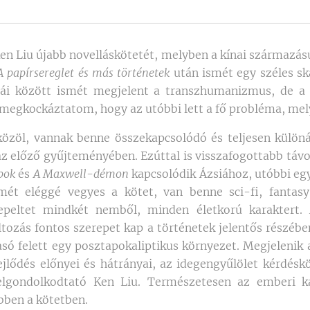
 Liu újabb novelláskötetét, melyben a kínai származású
A papírsereglet és más történetek
után ismét egy széles 
mái között ismét megjelent a transzhumanizmus, de a 
 megkockáztatom, hogy az utóbbi lett a fő probléma, mely
özöl, vannak benne összekapcsolódó és teljesen különá
z előző gyűjteményében. Ezúttal is visszafogottabb távol
pok
és
A Maxwell-démon
kapcsolódik Ázsiához, utóbbi eg
mét eléggé vegyes a kötet, van benne sci-fi, fantasy,
repeltet mindkét nemből, minden életkorú karaktert.
tozás fontos szerepet kap a történetek jelentős részéb
asó felett egy posztapokaliptikus környezet. Megjelenik a
fejlődés előnyei és hátrányai, az idegengyűlölet kérdéskö
elgondolkodtató Ken Liu. Természetesen az emberi k
bben a kötetben.