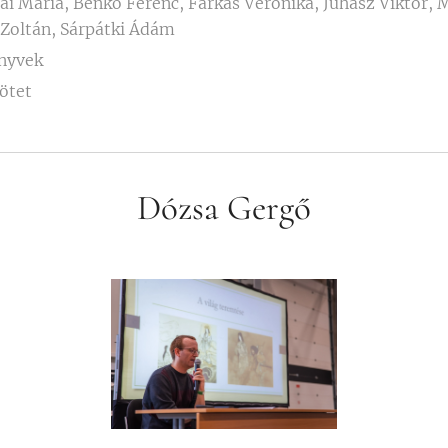
lai Mária, Benkő Ferenc, Farkas Veronika, Juhász Viktor, 
 Zoltán, Sárpátki Ádám
nyvek
ötet
Dózsa Gergő