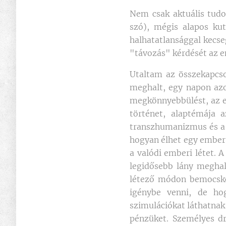
Nem csak aktuális tudo
szó), mégis alapos kut
halhatatlansággal kecseg
"távozás" kérdését az e
Utaltam az összekapcso
meghalt, egy napon azo
megkönnyebbülést, az e
történet, alaptémája a
transzhumanizmus és a s
hogyan élhet egy ember e
a valódi emberi létet. 
legidősebb lány meghal,
létező módon bemocskol
igénybe venni, de h
szimulációkat láthatnak
pénzüket. Személyes d