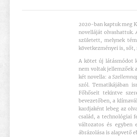
2020-ban kaptuk meg Ken
novelláját olvashattuk.
született, melynek té
következményei is, sőt,
A kötet új látásmódot k
nem voltak jellemzőek a
két novella: a
Szellemna
szól. Tematikájában is
Főhőseit tekintve sze
bevezetőben, a klímavál
kardjaként lebeg az olv
család, a technológiai 
változatos és egyben 
ábrázolása is alapvető e