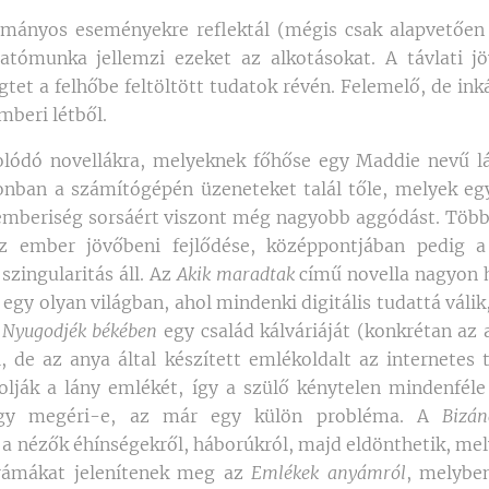
mányos eseményekre reflektál (mégis csak alapvetően 
atómunka jellemzi ezeket az alkotásokat. A távlati jö
tet a felhőbe feltöltött tudatok révén. Felemelő, de inká
mberi létből.
lódó novellákra, melyeknek főhőse egy Maddie nevű lá
nban a számítógépén üzeneteket talál tőle, melyek e
mberiség sorsáért viszont még nagyobb aggódást. Több e
z ember jövőbeni fejlődése, középpontjában pedig a 
zingularitás áll. Az
Akik maradtak
című novella nagyon h
gy olyan világban, ahol mindenki digitális tudattá válik
A
Nyugodjék békében
egy család kálváriáját (konkrétan az 
 de az anya által készített emlékoldalt az internetes 
ják a lány emlékét, így a szülő kénytelen mindenféle 
ogy megéri-e, az már egy külön probléma. A
Bizán
 a nézők éhínségekről, háborúkról, majd eldönthetik, mely
rámákat jelenítenek meg az
Emlékek anyámról
, melyben