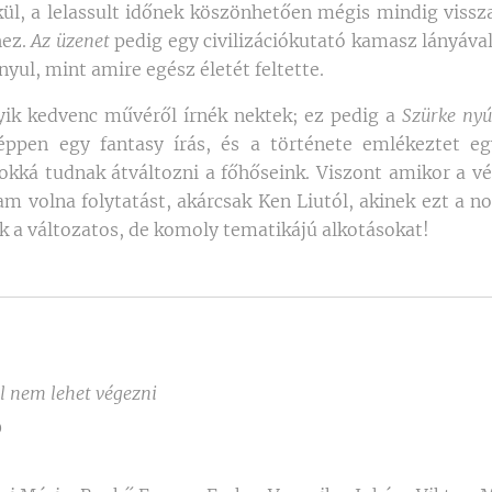
ül, a lelassult időnek köszönhetően mégis mindig vissz
ez.
Az üzenet
pedig egy civilizációkutató kamasz lányával
yul, mint amire egész életét feltette.
yik kedvenc művéről írnék nektek; ez pedig a
Szürke nyú
éppen egy fantasy írás, és a története emlékeztet eg
atokká tudnak átváltozni a főhőseink. Viszont amikor a 
am volna folytatást, akárcsak Ken Liutól, akinek ezt a n
ek a változatos, de komoly tematikájú alkotásokat!
el nem lehet végezni
0