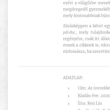
ezért a világűrbe menek
megöregedő gyermekéh
mely fontosabbnak bizon
Zárásképpen a kötet eg
párduc
, mely tulajdonk
regényére, csak itt áll
ennek a cikknek is, várt
elolvasásra, ha szeretit
ADATLAP:
Cím:
Az istenekk
Kiadás éve: 202
Írta: Ken Liu