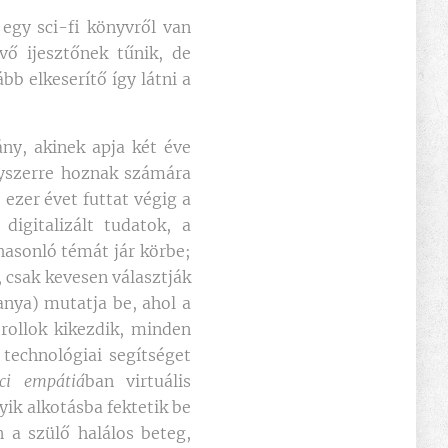
egy sci-fi könyvről van
vő ijesztőnek tűnik, de
bb elkeserítő így látni a
ny, akinek apja két éve
gyszerre hoznak számára
zer évet futtat végig a
digitalizált tudatok, a
asonló témát jár körbe;
, csak kevesen választják
anya) mutatja be, ahol a
trollok kikezdik, minden
technológiai segítséget
ci empátiá
ban virtuális
ik alkotásba fektetik be
 a szülő halálos beteg,