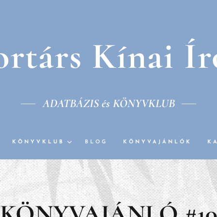
rtárs Kínai Í
ADATBÁZIS és KÖNYVKLUB
KÖNYVKLUB
BLOG
KÖNYVAJÁNLÓK
K
KÖNYVAJÁNLÓ
#1