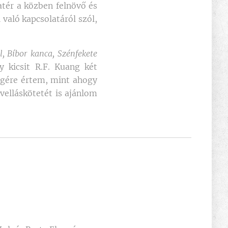
atér a közben felnövő és
 való kapcsolatáról szól,
l, Bíbor kanca, Szénfekete
y kicsit R.F. Kuang két
végére értem, mint ahogy
ovelláskötetét is ajánlom