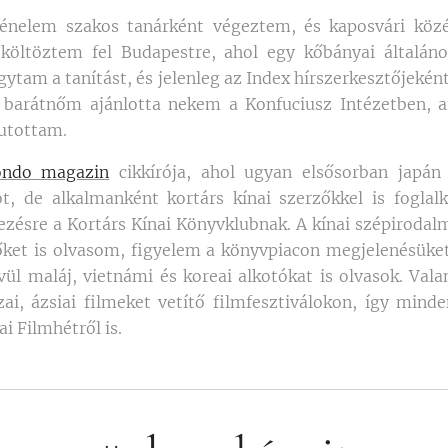
ténelem szakos tanárként végeztem, és kaposvári köz
költöztem fel Budapestre, ahol egy kőbányai általáno
tam a tanítást, és jelenleg az Index hírszerkesztőjekén
t barátnőm ajánlotta nekem a Konfuciusz Intézetben, 
jutottam.
ndo magazin
cikkírója, ahol ugyan elsősorban japán
, de alkalmanként kortárs kínai szerzőkkel is foglal
zésre a Kortárs Kínai Könyvklubnak. A kínai szépirodal
zőket is olvasom, figyelem a könyvpiacon megjelenésüket
ívül maláj, vietnámi és koreai alkotókat is olvasok. Val
i, ázsiai filmeket vetítő filmfesztiválokon, így mind
i Filmhétről is.