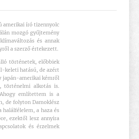
 amerikai író tizennyolc
skálán mozgó gyűjtemény
klímaváltozás és annak
ről a szerző értekezett.
lló történetek, előbbiek
-keleti hatású, de azért
y japán-amerikai kémről
 történelmi alkotás is.
 Ahogy említettem is a
en, de folyton Damoklész
 halálfélelem, a haza és
re, ezektől lesz annyira
apcsolatok és érzelmek