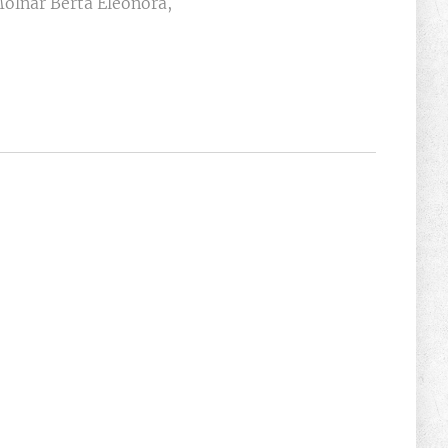
Molnár Berta Eleonóra,