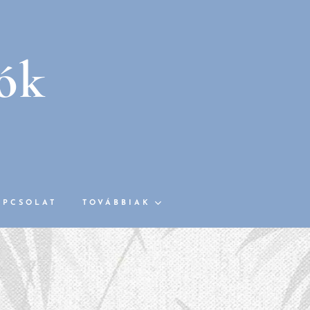
rók
APCSOLAT
TOVÁBBIAK
0