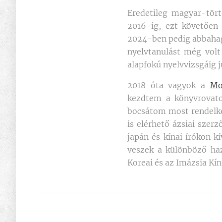
Eredetileg magyar-tör
2016-ig, ezt követően 
2024-ben pedig abbahagy
nyelvtanulást még vol
alapfokú nyelvvizsgáig 
2018 óta vagyok a
Mo
kezdtem a könyvrovatot
bocsátom most rendelke
is elérhető ázsiai szer
japán és kínai írókon k
veszek a különböző haza
Koreai és az Imázsia Kína